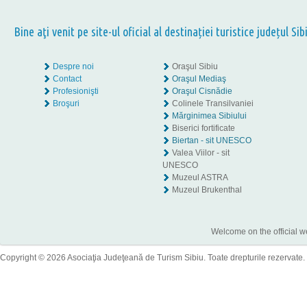
Bine aţi venit pe site-ul oficial al destinației turistice județul Sib
Despre noi
Oraşul Sibiu
Contact
Oraşul Mediaş
Profesionişti
Oraşul Cisnădie
Broşuri
Colinele Transilvaniei
Mărginimea Sibiului
Biserici fortificate
Biertan - sit UNESCO
Valea Viilor - sit
UNESCO
Muzeul ASTRA
Muzeul Brukenthal
Welcome on the official w
Copyright © 2026 Asociaţia Judeţeană de Turism Sibiu. Toate drepturile rezervate.