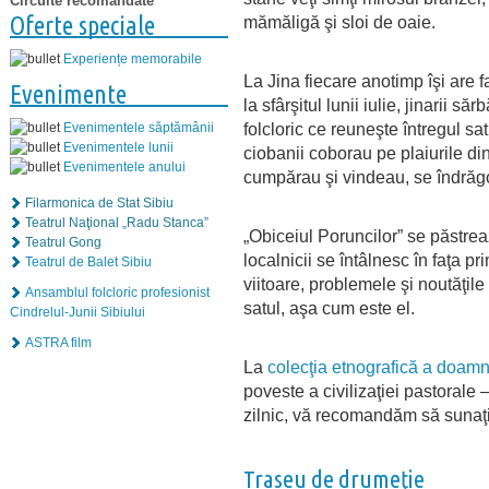
Circuite recomandate
Oferte speciale
mămăligă şi sloi de oaie.
Experiențe memorabile
La Jina fiecare anotimp îşi are 
Evenimente
la sfârşitul lunii iulie, jinarii să
folcloric ce reuneşte întregul s
Evenimentele săptămânii
Evenimentele lunii
ciobanii coborau pe plaiurile din
Evenimentele anului
cumpărau şi vindeau, se îndrăg
Filarmonica de Stat Sibiu
Teatrul Naţional „Radu Stanca”
„Obiceiul Poruncilor” se păstrea
Teatrul Gong
localnicii se întâlnesc în faţa p
Teatrul de Balet Sibiu
viitoare, problemele şi noutăţil
Ansamblul folcloric profesionist
satul, aşa cum este el.
Cindrelul-Junii Sibiului
ASTRA film
La
colecţia etnografică a doamn
poveste a civilizaţiei pastoral
zilnic, vă recomandăm să sunaţi
Traseu de drumeţie