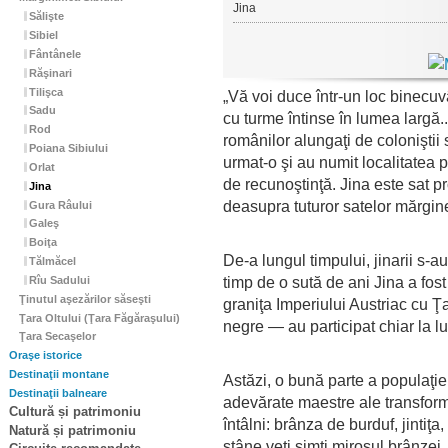
Jina
Sălişte
Sibiel
Fântânele
Răşinari
Tilişca
„Vă voi duce într-un loc binecuvân
Sadu
cu turme întinse în lumea largă..
Rod
românilor alungaţi de coloniştii
Poiana Sibiului
urmat-o şi au numit localitatea 
Orlat
de recunoştinţă. Jina este sat pr
Jina
deasupra tuturor satelor mărgin
Gura Râului
Galeş
Boiţa
De-a lungul timpului, jinarii s-a
Tălmăcel
timp de o sută de ani Jina a fos
Rîu Sadului
Ţinutul aşezărilor săseşti
graniţa Imperiului Austriac cu 
Ţara Oltului (Ţara Făgăraşului)
negre — au participat chiar la lu
Ţara Secaşelor
Oraşe istorice
Destinaţii montane
Astăzi, o bună parte a populaţie
Destinaţii balneare
adevărate maestre ale transformăr
Cultură și patrimoniu
întâlni: brânza de burduf, jinti
Natură și patrimoniu
stâne veţi simţi mirosul brânzei,