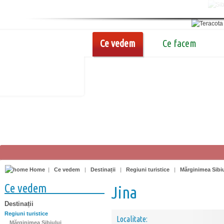
Ce vedem
Ce facem
Home
|
Ce vedem
|
Destinații
|
Regiuni turistice
|
Mărginimea Sibiu
Ce vedem
Jina
Destinații
Regiuni turistice
Localitate:
Mărginimea Sibiului