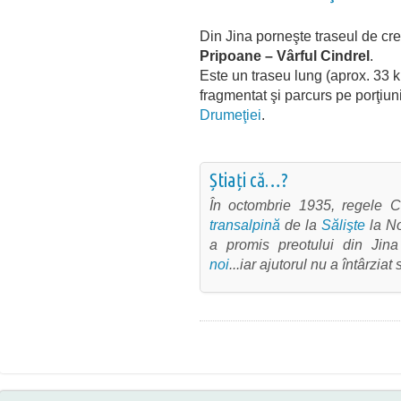
Din Jina porneşte traseul de cr
Pripoane – Vârful Cindrel
.
Este un traseu lung (aprox. 33 k
fragmentat şi parcurs pe porţiun
Drumeţiei
.
Știați că…?
În octombrie 1935, regele C
transalpină
de la
Sălişte
la No
a promis preotului din Jina
noi
...iar ajutorul nu a întârziat