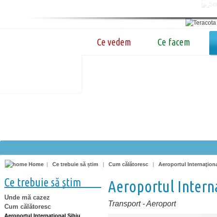
Ce vedem
Ce facem
Home
|
Ce trebuie să știm
|
Cum călătoresc
|
Aeroportul Internaţiona
Ce trebuie să știm
Aeroportul Interna
Unde mă cazez
Transport
-
Aeroport
Cum călătoresc
Aeroportul Internaţional Sibiu