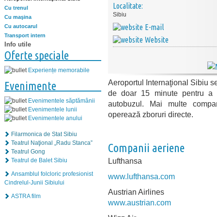
Localitate:
Cu trenul
Sibiu
Cu maşina
E-mail
Cu autocarul
Transport intern
Website
Info utile
Oferte speciale
Experiențe memorabile
Aeroportul Internaţional Sibiu s
Evenimente
de doar 15 minute pentru a a
Evenimentele săptămânii
autobuzul. Mai multe compan
Evenimentele lunii
operează zboruri directe.
Evenimentele anului
Filarmonica de Stat Sibiu
Teatrul Naţional „Radu Stanca”
Companii aeriene
Teatrul Gong
Lufthansa
Teatrul de Balet Sibiu
Ansamblul folcloric profesionist
www.lufthansa.com
Cindrelul-Junii Sibiului
Austrian Airlines
ASTRA film
www.austrian.com