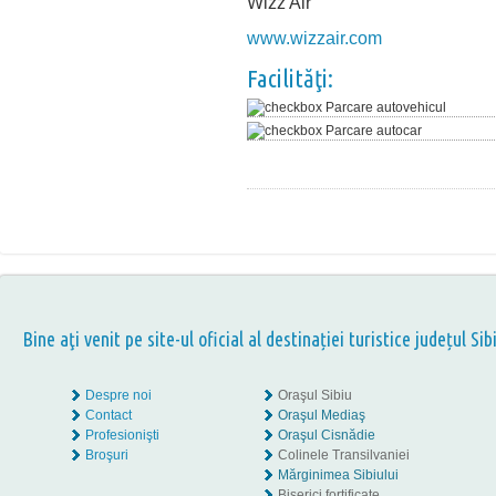
Wizz Air
www.wizzair.com
Facilităţi:
Parcare autovehicul
Parcare autocar
Bine aţi venit pe site-ul oficial al destinației turistice județul Sib
Despre noi
Oraşul Sibiu
Contact
Oraşul Mediaş
Profesionişti
Oraşul Cisnădie
Broşuri
Colinele Transilvaniei
Mărginimea Sibiului
Biserici fortificate