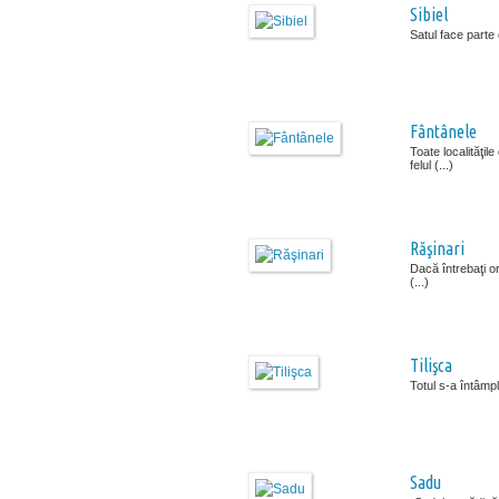
Sibiel
Satul face parte
Fântânele
Toate localităţil
felul (...)
Răşinari
Dacă întrebaţi or
(...)
Tilişca
Totul s-a întâmp
Sadu