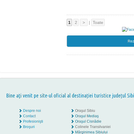
1
2
>
|
Toate
Rez
Bine aţi venit pe site-ul oficial al destinației turistice județul Sib
Despre noi
Oraşul Sibiu
Contact
Oraşul Mediaş
Profesionişti
Oraşul Cisnădie
Broşuri
Colinele Transilvaniei
Mărginimea Sibiului