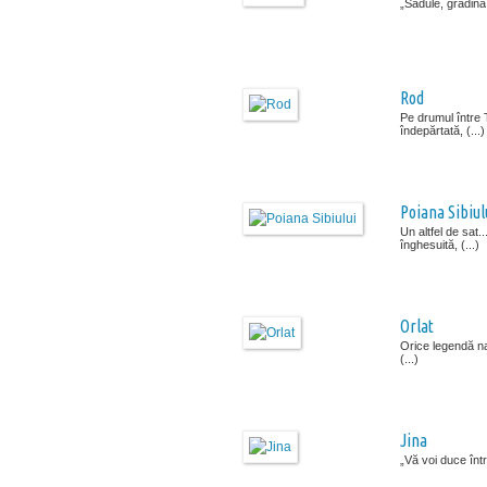
„Sadule, grădină 
Rod
Pe drumul între 
îndepărtată, (...)
Poiana Sibiul
Un altfel de sat
înghesuită, (...)
Orlat
Orice legendă naş
(...)
Jina
„Vă voi duce într