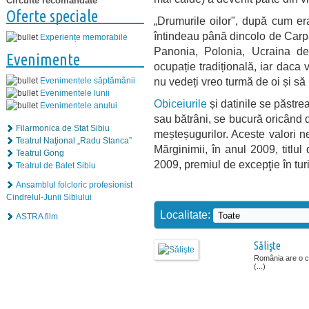
Circuite recomandate
Oferte speciale
„Drumurile oilor", după cum er
întindeau până dincolo de Carpa
Experiențe memorabile
Panonia, Polonia, Ucraina d
Evenimente
ocupație tradițională, iar daca
nu vedeți vreo turmă de oi și să 
Evenimentele săptămânii
Evenimentele lunii
Obiceiurile
și datinile se păstrea
Evenimentele anului
sau bătrâni, se bucură oricând d
Filarmonica de Stat Sibiu
meșteșugurilor. Aceste valori ne
Teatrul Naţional „Radu Stanca”
Mărginimii, în anul 2009, titlu
Teatrul Gong
2009, premiul de excepţie în tur
Teatrul de Balet Sibiu
Ansamblul folcloric profesionist
Cindrelul-Junii Sibiului
Localitate:
ASTRA film
Sălişte
România are o cap
(...)