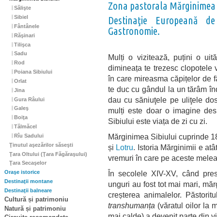
Zona pastorala Mărginimea 
Sălişte
Sibiel
Destinaţie Europeană d
Fântânele
Gastronomie.
Răşinari
Tilişca
Sadu
Mulți o vizitează, puțini o uit
Rod
dimineața te trezesc clopotele vi
Poiana Sibiului
în care mireasma căpițelor de fân
Orlat
te duc cu gândul la un tărâm înd
Jina
dau cu săniuţele pe uliţele do
Gura Râului
Galeş
mulți este doar o imagine desp
Boiţa
Sibiului este viața de zi cu zi.
Tălmăcel
Mărginimea Sibiului cuprinde 18 
Rîu Sadului
Ţinutul aşezărilor săseşti
și
Lotru
. Istoria Mărginimii e a
Ţara Oltului (Ţara Făgăraşului)
vremuri în care pe aceste meleag
Ţara Secaşelor
În secolele XIV-XV, când presiu
Oraşe istorice
Destinaţii montane
unguri au fost tot mai mari, măr
Destinaţii balneare
creșterea animalelor. Păstoritu
Cultură și patrimoniu
transhumanța
(văratul oilor la m
Natură și patrimoniu
mai calde) a devenit parte din vi