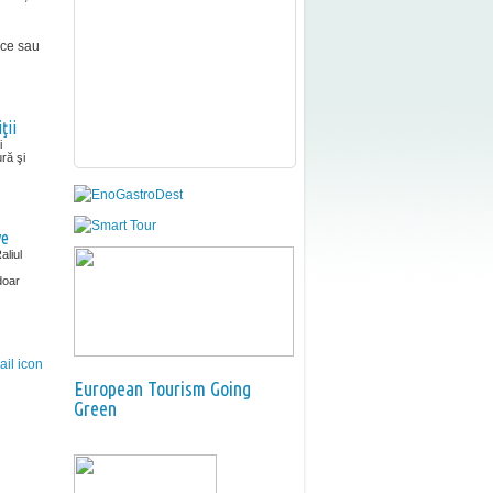
ice sau
ţii
i
ură şi
ve
aliul
doar
European Tourism Going
Green