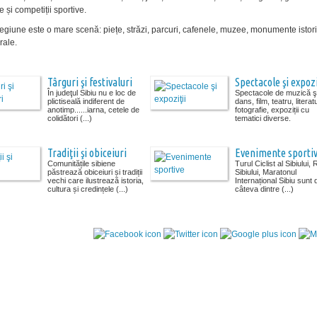
 și competiții sportive.
regiune este o mare scenă: piețe, străzi, parcuri, cafenele, muzee, monumente istor
urale.
Târguri şi festivaluri
Spectacole şi expozi
În judeţul Sibiu nu e loc de
Spectacole de muzică ş
plictiseală indiferent de
dans, film, teatru, literat
anotimp......iarna, cetele de
fotografie, expoziții cu
colidători (...)
tematici diverse.
Tradiţii şi obiceiuri
Evenimente sporti
Comunitățile sibiene
Turul Ciclist al Sibiului, R
păstrează obiceiuri și tradiții
Sibiului, Maratonul
vechi care ilustrează istoria,
Internațional Sibiu sunt 
cultura și credințele (...)
câteva dintre (...)