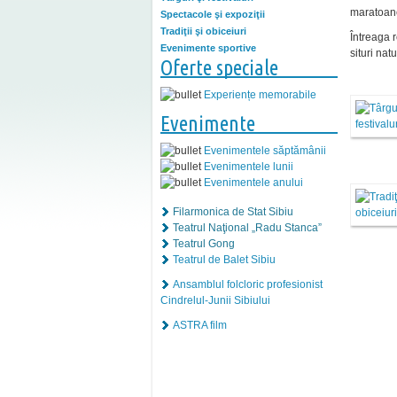
maratoane
Spectacole şi expoziţii
Tradiţii şi obiceiuri
Întreaga 
Evenimente sportive
situri nat
Oferte speciale
Experiențe memorabile
Evenimente
Evenimentele săptămânii
Evenimentele lunii
Evenimentele anului
Filarmonica de Stat Sibiu
Teatrul Naţional „Radu Stanca”
Teatrul Gong
Teatrul de Balet Sibiu
Ansamblul folcloric profesionist
Cindrelul-Junii Sibiului
ASTRA film