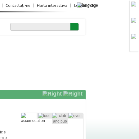
Ro
|
Contactaţi-ne
|
Harta interactivă
|
Login
ic și
omie,