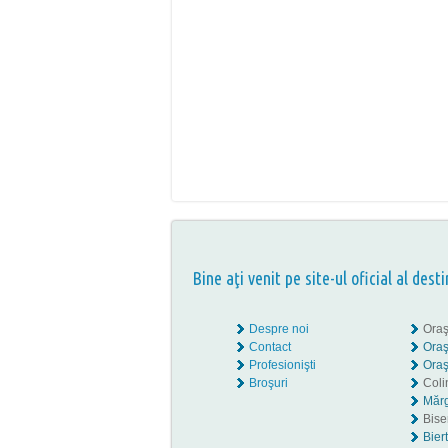
Bine aţi venit pe site-ul oficial al desti
Despre noi
Oraş
Contact
Oraş
Profesionişti
Oraş
Broşuri
Coli
Mărg
Biser
Bier