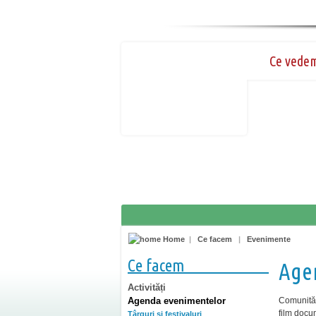
Ce vede
Home
|
Ce facem
|
Evenimente
Ce facem
Age
Activități
Agenda evenimentelor
Comunități 
film docum
Târguri şi festivaluri