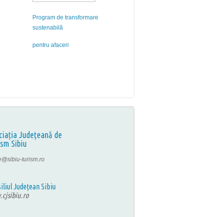
Program de transformare
sustenabilă
pentru afaceri
ciația Județeană de
ism Sibiu
ce@sibiu-turism.ro
iliul Județean Sibiu
cjsibiu.ro