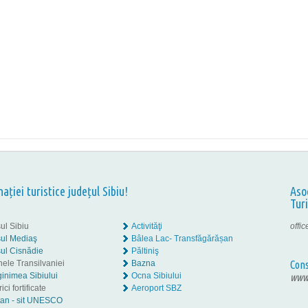
nației turistice județul Sibiu!
Aso
Tur
ul Sibiu
Activităţi
offi
ul Mediaş
Bâlea Lac- Transfăgărășan
ul Cisnădie
Păltiniş
nele Transilvaniei
Bazna
Cons
inimea Sibiului
Ocna Sibiului
www.
ici fortificate
Aeroport SBZ
tan - sit UNESCO