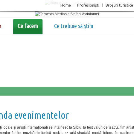
Home
|
Profesionişti
|
Broşuri turistice
m
Ce facem
Ce trebuie să știm
nda evenimentelor
locale și artiști internaționali se întâlnesc la Sibiu, la festivaluri de teatru, film artist
entar, folclor, muzică simfonică, rock, jazz, artă stradală, modă, fotografie, gastron