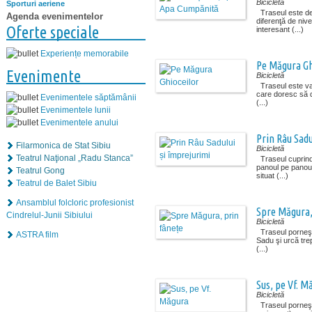
Bicicletă
Sporturi aeriene
Traseul este de 
Agenda evenimentelor
diferenţă de niv
Oferte speciale
interesant (...)
Experiențe memorabile
Pe Măgura Gh
Evenimente
Bicicletă
Traseul este var
care doresc să d
Evenimentele săptămânii
(...)
Evenimentele lunii
Evenimentele anului
Prin Râu Sadu
Filarmonica de Stat Sibiu
Bicicletă
Teatrul Naţional „Radu Stanca”
Traseul cuprind
panoul pe panoul 
Teatrul Gong
situat (...)
Teatrul de Balet Sibiu
Ansamblul folcloric profesionist
Spre Măgura,
Cindrelul-Junii Sibiului
Bicicletă
Traseul porneşte 
ASTRA film
Sadu şi urcă trep
(...)
Sus, pe Vf. M
Bicicletă
Traseul porneşte