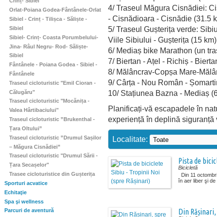
Crinț- Sibiel
4/ Traseul Măgura Cisnădiei: C
Orlat-Poiana Godea-Fântânele-Orlat
- Cisnădioara - Cisnădie (31.5 
Sibiel - Crinț - Tilișca - Săliște -
5/ Traseul Gușterița verde: Sibiu
Sibiel
Sibiel- Crinț- Coasta Porumbelului-
Viile Sibiului - Gușterița (15 km)
Jina- Râul Negru- Rod- Săliște-
6/ Mediaș bike Marathon (un tr
Sibiel
7/ Biertan - Ațel - Richiș - Biert
Fântânele - Poiana Godea - Sibiel -
8/ Mălâncrav-Copșa Mare-Mălâ
Fântânele
9/ Cârța - Nou Român - Șomartin
Traseul cicloturistic "Emil Cioran -
10/ Stațiunea Bazna - Mediaș (
Călugăru"
Traseul cicloturistic "Mocănița -
Planificați-vă escapadele în natur
Valea Hârtibaciului"
experiență în deplină siguranță 
Traseul cicloturistic ”Brukenthal -
Țara Oltului”
Traseul cicloturistic ”Drumul Sașilor
Localitate:
– Măgura Cisnădiei”
Traseul cicloturistic "Drumul Sării -
Pista de bicic
Țara Secașelor"
Bicicletă
Trasee cicloturistice din Gușterița
Din 11 octombrie
în aer liber şi de
Sporturi acvatice
Echitaţie
Spa şi wellness
Din Rășinari
Parcuri de aventură