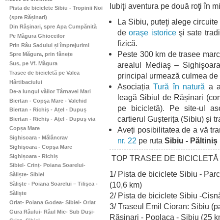
Iubiţi aventura pe două roţi în mi
Pista de biciclete Sibiu - Tropinii Noi
(spre Rășinari)
La Sibiu, puteţi alege circuit
Din Rășinari, spre Apa Cumpănită
de
oraşe istorice
şi sate trad
Pe Măgura Ghioceilor
fizică.
Prin Râu Sadului și împrejurimi
Peste 300 km de trasee marcat
Spre Măgura, prin fânețe
arealul Mediaş –
Sighişoar
Sus, pe Vf. Măgura
Trasee de bicicletă pe Valea
principal urmează culmea de 
Hârtibaciului
Asociația
Tură în natură
a a
De-a lungul văilor Târnavei Mari
leagă Sibiul de Rășinari (co
Biertan - Copșa Mare - Valchid
pe bicicletă). Pe site-ul a
Biertan - Richiș - Ațel - Dupuș
cartierul Gușterița (Sibiu) și 
Biertan - Richiș - Ațel - Dupuș via
Aveți posibilitatea de a vă tr
Copșa Mare
Sighisoara - Mălâncrav
nr. 22
pe ruta
Sibiu - Păltiniș
Sighișoara - Copșa Mare
Sighișoara - Richiș
TOP TRASEE DE BICICLETĂ
Sibiel- Crinț- Poiana Soarelui-
1/ Pista de biciclete Sibiu - Pa
Săliște- Sibiel
(10,6 km)
Săliște - Poiana Soarelui – Tilișca -
Săliște
2/ Pista de biciclete Sibiu -Cis
Orlat- Poiana Godea- Sibiel- Orlat
3/ Traseul Emil Cioran: Sibiu (
Gura Râului- Râul Mic- Sub Duși-
Rășinari - Poplaca - Sibiu (25 k