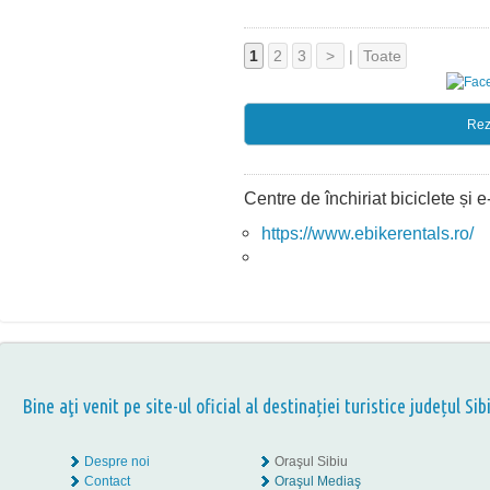
1
2
3
>
|
Toate
Rez
Centre de închiriat biciclete și e
https://www.ebikerentals.ro/
Bine aţi venit pe site-ul oficial al destinației turistice județul Sib
Despre noi
Oraşul Sibiu
Contact
Oraşul Mediaş