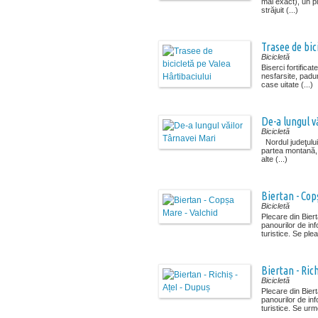
mai exact), un p
străjuit (...)
Trasee de bic
Bicicletă
Biserci fortificate
nesfarsite, padu
case uitate (...)
De-a lungul v
Bicicletă
Nordul judeţului 
partea montană
alte (...)
Biertan - Cop
Bicicletă
Plecare din Bier
panourilor de in
turistice. Se plea
Biertan - Rich
Bicicletă
Plecare din Bier
panourilor de in
turistice. Se urm