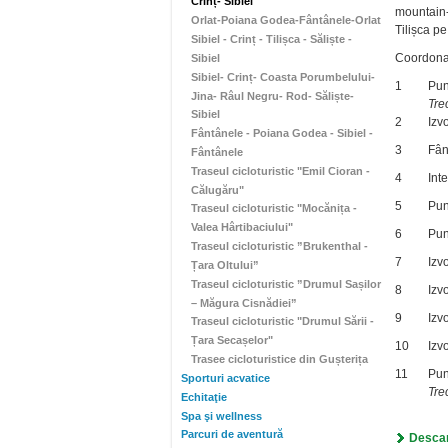
Crinț- Sibiel
mountain-
Orlat-Poiana Godea-Fântânele-Orlat
Tilișca pe
Sibiel - Crinț - Tilișca - Săliște -
Coordonat
Sibiel
Sibiel- Crinț- Coasta Porumbelului-
1
Pun
Jina- Râul Negru- Rod- Săliște-
Tre
Sibiel
2
Izv
Fântânele - Poiana Godea - Sibiel -
3
Fân
Fântânele
Traseul cicloturistic "Emil Cioran -
4
Int
Călugăru"
5
Pun
Traseul cicloturistic "Mocănița -
Valea Hârtibaciului"
6
Pun
Traseul cicloturistic ”Brukenthal -
7
Izvo
Țara Oltului”
Traseul cicloturistic ”Drumul Sașilor
8
Izv
– Măgura Cisnădiei”
9
Izv
Traseul cicloturistic "Drumul Sării -
Țara Secașelor"
10
Izv
Trasee cicloturistice din Gușterița
11
Pun
Sporturi acvatice
Tre
Echitaţie
Spa şi wellness
Parcuri de aventură
Descar