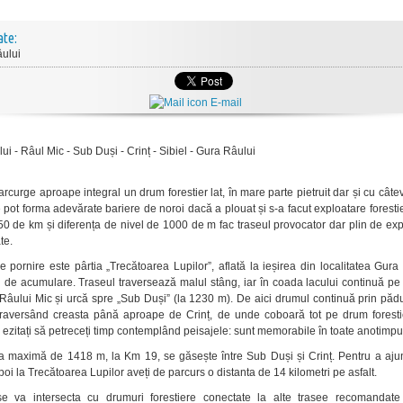
ate:
ului
E-mail
i - Râul Mic - Sub Duși - Crinț - Sibiel - Gura Râului
arcurge aproape integral un drum forestier lat, în mare parte pietruit dar și cu cât
e pot forma adevărate bariere de noroi dacă a plouat și s-a facut exploatare foresti
0 de km și diferența de nivel de 1000 de m fac traseul provocator dar plin de ex
te.
e pornire este pârtia „Trecătoarea Lupilor”, aflată la ieșirea din localitatea Gura
l de acumulare. Traseul traversează malul stâng, iar în coada lacului continuă p
 Râului Mic și urcă spre „Sub Duși” (la 1230 m). De aici drumul continuă prin pă
traversând creasta până aproape de Crinț, de unde coboară tot pe drum foresti
u ezitați să petreceți timp contemplând peisajele: sunt memorabile în toate anotimpur
ea maximă de 1418 m, la Km 19, se găsește între Sub Duși și Crinț. Pentru a aju
poi la Trecătoarea Lupilor aveți de parcurs o distanta de 14 kilometri pe asfalt.
se va intersecta cu drumuri forestiere conectate la alte trasee recomandate