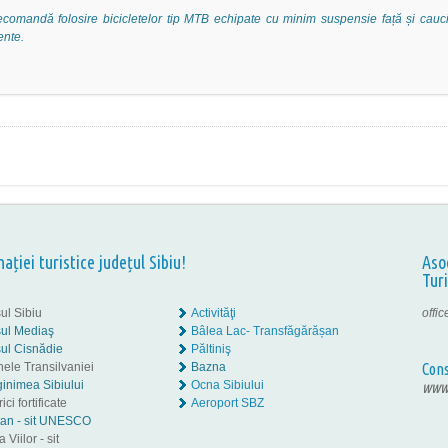
ecomandă folosire bicicletelor tip MTB echipate cu minim suspensie față și cauci
ente.
nației turistice județul Sibiu!
Aso
Tur
ul Sibiu
Activităţi
offi
ul Mediaş
Bâlea Lac- Transfăgărășan
ul Cisnădie
Păltiniş
nele Transilvaniei
Bazna
Cons
inimea Sibiului
Ocna Sibiului
www.
ici fortificate
Aeroport SBZ
tan - sit UNESCO
 Viilor - sit