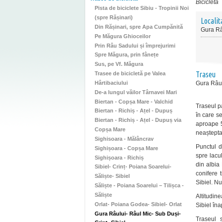
Bicicletă
Pista de biciclete Sibiu - Tropinii Noi
(spre Rășinari)
Localit
Din Rășinari, spre Apa Cumpănită
Gura Râ
Pe Măgura Ghioceilor
Prin Râu Sadului și împrejurimi
Spre Măgura, prin fânețe
Sus, pe Vf. Măgura
Traseu
Trasee de bicicletă pe Valea
Hârtibaciului
Gura Râulu
De-a lungul văilor Târnavei Mari
Biertan - Copșa Mare - Valchid
Traseul p
Biertan - Richiș - Ațel - Dupuș
în care s
Biertan - Richiș - Ațel - Dupuș via
aproape 5
Copșa Mare
neaștepta
Sighisoara - Mălâncrav
Punctul d
Sighișoara - Copșa Mare
spre lacu
Sighișoara - Richiș
din albia
Sibiel- Crinț- Poiana Soarelui-
conifere 
Săliște- Sibiel
Sibiel. N
Săliște - Poiana Soarelui – Tilișca -
Săliște
Altitudin
Orlat- Poiana Godea- Sibiel- Orlat
Sibiel îna
Gura Râului- Râul Mic- Sub Duși-
Traseul 