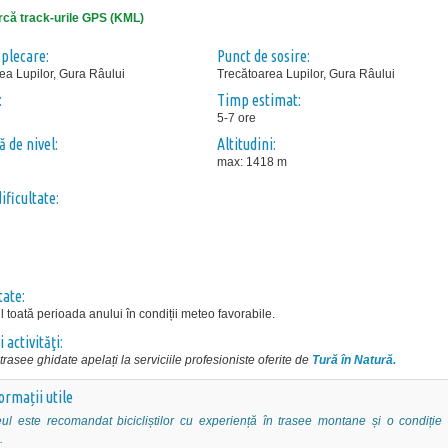
că track-urile GPS (KML)
 plecare:
Punct de sosire:
ea Lupilor, Gura Râului
Trecătoarea Lupilor, Gura Râului
:
Timp estimat:
5-7 ore
 de nivel:
Altitudini:
max: 1418 m
ificultate:
tate:
l toată perioada anului în condiții meteo favorabile.
i activităţi:
trasee ghidate apelați la serviciile profesioniste oferite de
Tură în Natură
.
ormații utile
ul este recomandat bicicliștilor cu experiență în trasee montane și o condiție f
.