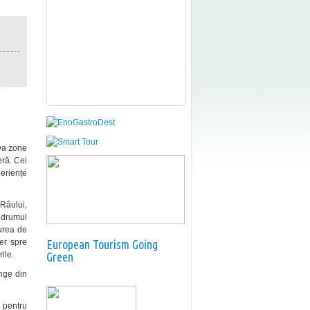
eva zone
eră. Cei
periențe
 Râului,
e drumul
durea de
er spre
European Tourism Going
ile.
Green
nge din
 pentru