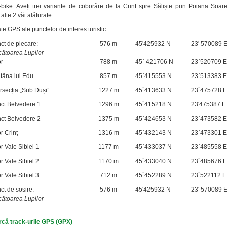
bike. Aveți trei variante de coborâre de la Crint spre Săliște prin Poiana Soare
 alte 2 văi alăturate.
e GPS ale punctelor de interes turistic:
ct de plecare:
576 m
45'425932 N
23' 570089 
cătoarea Lupilor
or
788 m
45` 421706 N
23`520709 E
tâna lui Edu
857 m
45`415553 N
23`513383 E
ersecția „Sub Duși”
1227 m
45`413633 N
23`475728 E
ct Belvedere 1
1296 m
45`415218 N
23'475387 E
ct Belvedere 2
1375 m
45`424653 N
23`473582 E
r Crinț
1316 m
45`432143 N
23`473301 E
or Vale Sibiel 1
1177 m
45`433037 N
23`485558 E
or Vale Sibiel 2
1170 m
45`433040 N
23`485676 E
or Vale Sibiel 3
712 m
45`452289 N
23`522112 E
ct de sosire:
576 m
45'425932 N
23' 570089 
cătoarea Lupilor
că track-urile GPS (GPX)