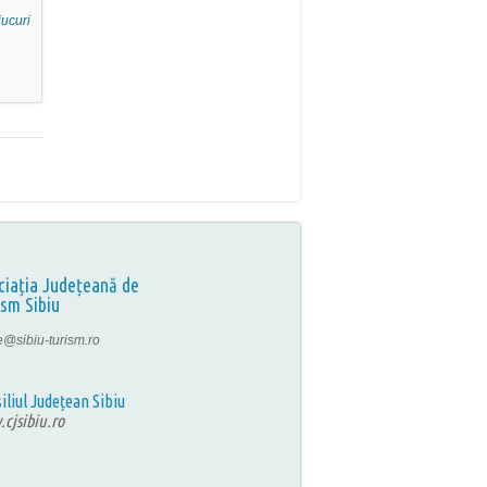
ucuri
ciația Județeană de
ism Sibiu
ce@sibiu-turism.ro
iliul Județean Sibiu
cjsibiu.ro