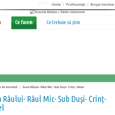
Home
|
Profesionişti
|
Broşuri turistice
m
Ce facem
Ce trebuie să știm
e de bicicletă
|
Gura Râului- Râul Mic- Sub Duși- Crinț- Sibiel
 Râului- Râul Mic- Sub Duși- Crinț-
el