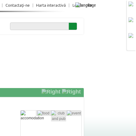
Ro
|
Contactaţi-ne
|
Harta interactivă
|
Login