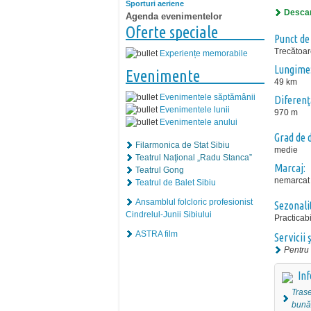
Sporturi aeriene
Descar
Agenda evenimentelor
Oferte speciale
Punct de
Trecătoar
Experiențe memorabile
Lungime
Evenimente
49 km
Evenimentele săptămânii
Diferenţă
Evenimentele lunii
970 m
Evenimentele anului
Grad de d
Filarmonica de Stat Sibiu
medie
Teatrul Naţional „Radu Stanca”
Marcaj:
Teatrul Gong
nemarcat
Teatrul de Balet Sibiu
Ansamblul folcloric profesionist
Sezonali
Cindrelul-Junii Sibiului
Practicabi
ASTRA film
Servicii ş
Pentru 
Inf
Trase
bună