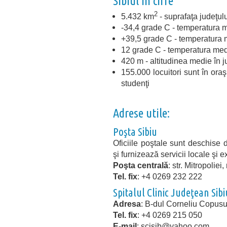
Sibiul în cifre
2
5.432 km
- suprafaţa judeţulu
-34,4 grade C - temperatura m
+39,5 grade C - temperatura 
12 grade C - temperatura 
420 m - altitudinea medie în j
155.000 locuitori sunt în ora
studenţi
Adrese utile:
Poşta Sibiu
Oficiile poştale sunt deschise
şi furnizează servicii locale şi e
Poşta centrală
: str. Mitropoliei,
Tel. fix
: +4 0269 232 222
Spitalul Clinic Judeţean Sibi
Adresa
: B-dul Corneliu Copusu,
Tel. fix
: +4 0269 215 050
E-mail
: scjsib@yahoo.com