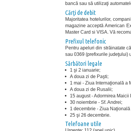
bancă sau să utilizaţi automate
Cărţi de debit
Majoritatea hotelurilor, companii
magazine acceptă American Exp
Master Card si VISA. Vă recoman
Prefixul telefonic
Pentru apeluri din străinatate că
sau 0369 (prefixurile judeţului)
Sărbători legale
1 şi 2 ianuarie;
A doua zi de Paşti;
1 mai - Ziua Internaţională a 
A doua zi de Rusalii;
15 august - Adormirea Maicii
30 noiembrie - Sf. Andrei;
1 decembrie - Ziua Naţională
25 şi 26 decembrie.
Telefoane utile
Urgenţe: 112 (apel unic)