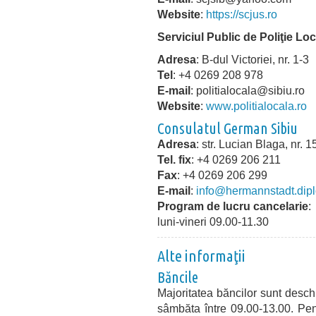
Website
:
https://scjus.ro
Serviciul Public de Poliţie Loc
Adresa
: B-dul Victoriei, nr. 1-3
Tel
: +4 0269 208 978
E-mail
: politialocala@sibiu.ro
Website
:
www.politialocala.ro
Consulatul German Sibiu
Adresa
: str. Lucian Blaga, nr. 1
Tel. fix
: +4 0269 206 211
Fax
: +4 0269 206 299
E-mail
:
info@hermannstadt.dipl
Program de lucru cancelarie
:
luni-vineri 09.00-11.30
Alte informaţii
Băncile
Majoritatea băncilor sunt deschi
sâmbăta între 09.00-13.00. Pen