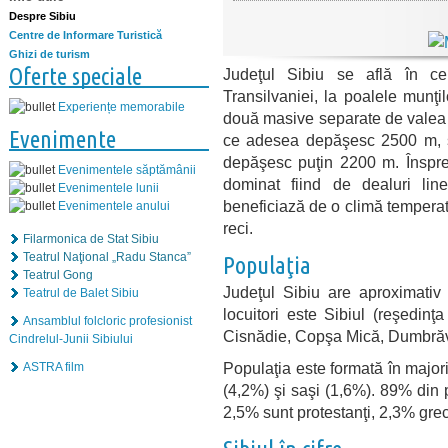
Despre Sibiu
Centre de Informare Turistică
Ghizi de turism
Oferte speciale
Judeţul Sibiu se află în ce
Transilvaniei, la poalele munţi
Experiențe memorabile
două masive separate de valea râ
Evenimente
ce adesea depăşesc 2500 m, şi 
depăşesc puţin 2200 m. Înspre n
Evenimentele săptămânii
dominat fiind de dealuri lin
Evenimentele lunii
beneficiază de o climă temperat c
Evenimentele anului
reci.
Filarmonica de Stat Sibiu
Teatrul Naţional „Radu Stanca”
Populaţia
Teatrul Gong
Judeţul Sibiu are aproximativ 
Teatrul de Balet Sibiu
locuitori este Sibiul (reşedinţ
Ansamblul folcloric profesionist
Cisnădie, Copşa Mică, Dumbrăve
Cindrelul-Junii Sibiului
Populaţia este formată în major
ASTRA film
(4,2%) şi saşi (1,6%). 89% din p
2,5% sunt protestanţi, 2,3% greco