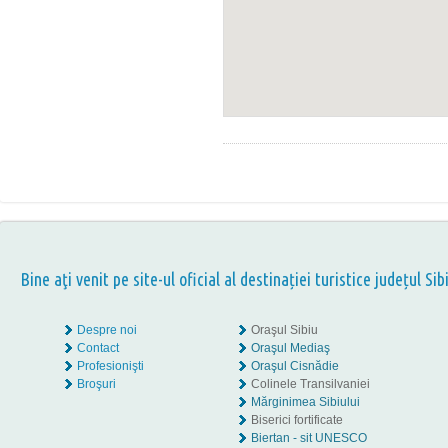
Bine aţi venit pe site-ul oficial al destinației turistice județul Sib
Despre noi
Oraşul Sibiu
Contact
Oraşul Mediaş
Profesionişti
Oraşul Cisnădie
Broşuri
Colinele Transilvaniei
Mărginimea Sibiului
Biserici fortificate
Biertan - sit UNESCO