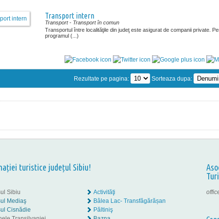
Transport intern
Transport
- Transport în comun
Transportul între localităţile din judeţ este asigurat de companii private. Pe
programul (...)
Rezultate pe pagina:
Sorteaza dupa:
nației turistice județul Sibiu!
Aso
Tur
ul Sibiu
Activităţi
offi
ul Mediaş
Bâlea Lac- Transfăgărășan
ul Cisnădie
Păltiniş
nele Transilvaniei
Bazna