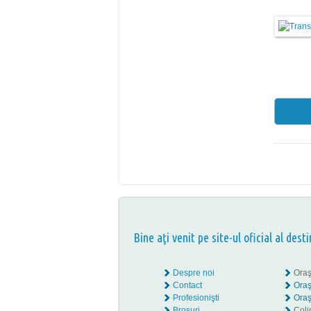
Bine aţi venit pe site-ul oficial al desti
Despre noi
Oraş
Contact
Oraş
Profesionişti
Oraş
Broşuri
Coli