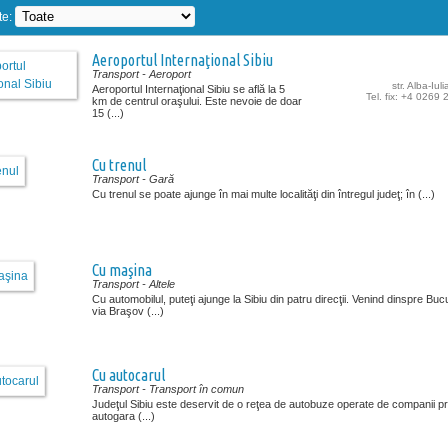
te:
Aeroportul Internaţional Sibiu
Transport
- Aeroport
str. Alba-Iuli
Aeroportul Internaţional Sibiu se află la 5
Tel. fix: +4 0269
km de centrul oraşului. Este nevoie de doar
15 (...)
Cu trenul
Transport
- Gară
Cu trenul se poate ajunge în mai multe localităţi din întregul judeţ; în (...)
Cu maşina
Transport
- Altele
Cu automobilul, puteţi ajunge la Sibiu din patru direcţii. Venind dinspre Buc
via Braşov (...)
Cu autocarul
Transport
- Transport în comun
Judeţul Sibiu este deservit de o reţea de autobuze operate de companii pr
autogara (...)