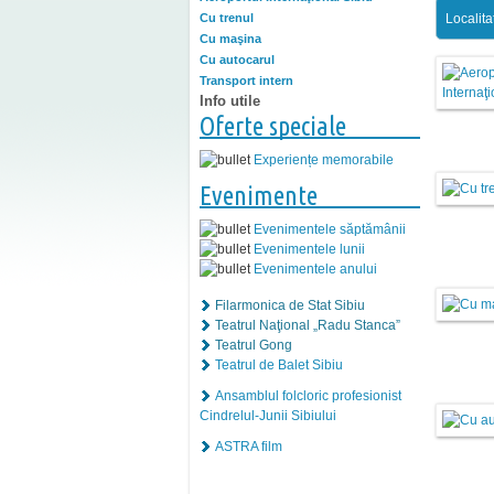
Localita
Cu trenul
Cu maşina
Cu autocarul
Transport intern
Info utile
Oferte speciale
Experiențe memorabile
Evenimente
Evenimentele săptămânii
Evenimentele lunii
Evenimentele anului
Filarmonica de Stat Sibiu
Teatrul Naţional „Radu Stanca”
Teatrul Gong
Teatrul de Balet Sibiu
Ansamblul folcloric profesionist
Cindrelul-Junii Sibiului
ASTRA film