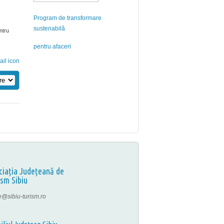
Program de transformare
sustenabilă
ntru
pentru afaceri
ciația Județeană de
ism Sibiu
ce@sibiu-turism.ro