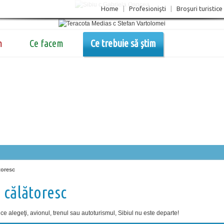
Home
|
Profesionişti
|
Broşuri turistice
m
Ce facem
Ce trebuie să știm
toresc
 călătoresc
 ce alegeţi, avionul, trenul sau autoturismul, Sibiul nu este departe!