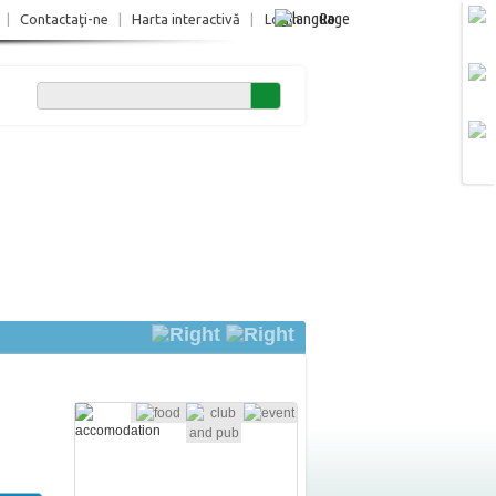
Ro
|
Contactaţi-ne
|
Harta interactivă
|
Login