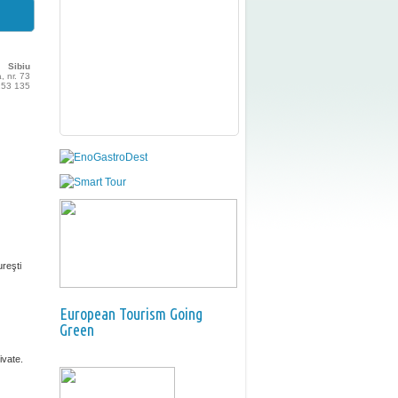
Sibiu
a, nr. 73
 253 135
ureşti
European Tourism Going
Green
ivate.