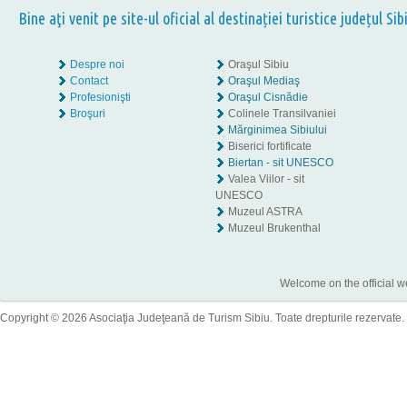
Bine aţi venit pe site-ul oficial al destinației turistice județul Sib
Despre noi
Oraşul Sibiu
Contact
Oraşul Mediaş
Profesionişti
Oraşul Cisnădie
Broşuri
Colinele Transilvaniei
Mărginimea Sibiului
Biserici fortificate
Biertan - sit UNESCO
Valea Viilor - sit
UNESCO
Muzeul ASTRA
Muzeul Brukenthal
Welcome on the official w
Copyright © 2026 Asociaţia Judeţeană de Turism Sibiu. Toate drepturile rezervate.