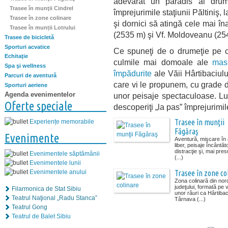
adevărat un paradis al drume
Trasee în munţii Cindrel
împrejurimile staţiunii Păltiniş,
Trasee în zone colinare
şi dornici să atingă cele mai în
Trasee în munții Lotrului
(2535 m) şi Vf. Moldoveanu (25
Trasee de bicicletă
Sporturi acvatice
Ce spuneţi de o drumeţie pe 
Echitaţie
culmile mai domoale ale
masi
Spa şi wellness
împădurite
ale Văii Hârtibaciul
Parcuri de aventură
care vi le propunem, cu grade di
Sporturi aeriene
Agenda evenimentelor
unor peisaje spectaculoase. Lua
Oferte speciale
descoperiţi „la pas” împrejurimil
Trasee în munţii
Experiențe memorabile
Făgăraş
Evenimente
Aventură, mişcare în 
liber, peisaje încântăt
distracţie şi, mai pre
Evenimentele săptămânii
(...)
Evenimentele lunii
Evenimentele anului
Trasee în zone co
Zona colinară din nor
judeţului, formată pe 
Filarmonica de Stat Sibiu
unor râuri ca Hârtiba
Teatrul Naţional „Radu Stanca”
Târnava (...)
Teatrul Gong
Teatrul de Balet Sibiu