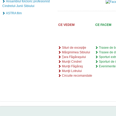
Ansamblul folcloric profesionist
Cindrelul-Junii Sibiului
ASTRA film
CE VEDEM
CE FACEM
Situri de excepţie
Trasee de bi
Mărginimea Sibiului
Trasee de d
Ţara Făgăraşului
Sporturi ex
Munţii Cindrel
Sporturi de 
Munţii Făgăraş
Evenimente 
Munţii Lotrului
Circuite recomandate