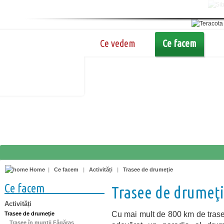
Ce vedem
Ce facem
Home
|
Ce facem
|
Activități
|
Trasee de drumeţie
Ce facem
Trasee de drumeţ
Activități
Cu mai mult de 800 km de trase
Trasee de drumeţie
Trasee în munţii Făgăraş