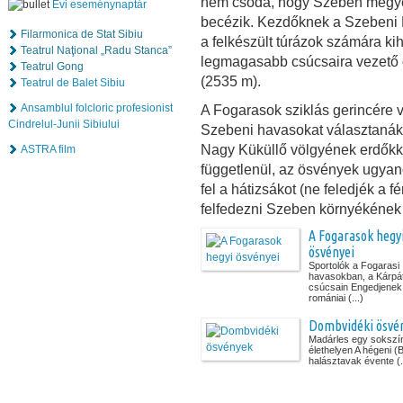
nem csoda, hogy Szeben megyé
Évi eseménynaptár
becézik. Kezdőknek a Szebeni H
Filarmonica de Stat Sibiu
a felkészült túrázok számára kih
Teatrul Naţional „Radu Stanca”
legmagasabb csúcsaira vezető
Teatrul Gong
(2535 m).
Teatrul de Balet Sibiu
Ansamblul folcloric profesionist
A Fogarasok sziklás gerincére 
Cindrelul-Junii Sibiului
Szebeni havasokat választaná
Nagy Küküllő völgyének erdőkke
ASTRA film
függetlenül, az ösvények ugya
fel a hátizsákot (ne feledjék a 
felfedezni Szeben környékének
A Fogarasok hegy
ösvényei
Sportolók a Fogarasi
havasokban, a Kárpá
csúcsain Engedjenek
romániai (...)
Dombvidéki ösvé
Madárles egy sokszí
élethelyen A hégeni (
halásztavak évente (.