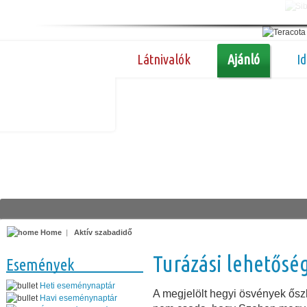
Látnivalók
Ajánló
I
Home
|
Aktív szabadidő
Turázási lehetősé
Események
Heti eseménynaptár
A megjelölt hegyi ösvények ős
Havi eseménynaptár