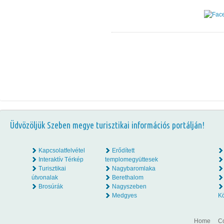
Üdvözöljük Szeben megye turisztikai információs portálján!
Kapcsolatfelvétel
Erődített
Interaktív Térkép
templomegyüttesek
Turisztikai
Nagybaromlaka
útvonalak
Berethalom
Brosúrák
Nagyszeben
Medgyes
K
Home
Co