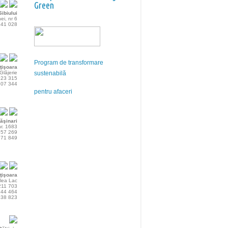
Green
ibiului
nei, nr 6
941 028
Program de transformare
ţişoara
Glăjerie
sustenabilă
323 315
307 344
pentru afaceri
ăşinari
 nr. 1683
557 269
771 849
ţişoara
âlea Lac
211 703
244 464
638 823