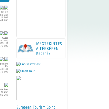
DN 7C
ea Bâlii
211 703
244 463
Avrig
.22 Avrig
MEGTEKINTÉS
523 111
072 602
A TÉRKÉPEN
Kabanák
ţişoara
FN
523 111
072 602
 de Sus
Nr.755
468 367
European Tourism Going