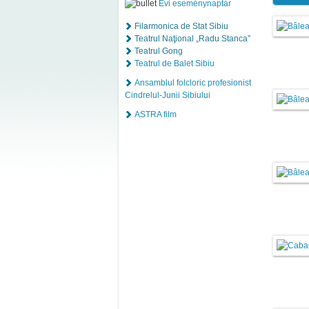
Évi eseménynaptár
Filarmonica de Stat Sibiu
Teatrul Naţional „Radu Stanca”
Teatrul Gong
Teatrul de Balet Sibiu
Ansamblul folcloric profesionist
Cindrelul-Junii Sibiului
ASTRA film