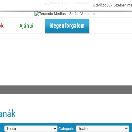
Üdvözöljük Szeben megy
ók
Ajánló
Idegenforgalom
anák
te:
Categorie: