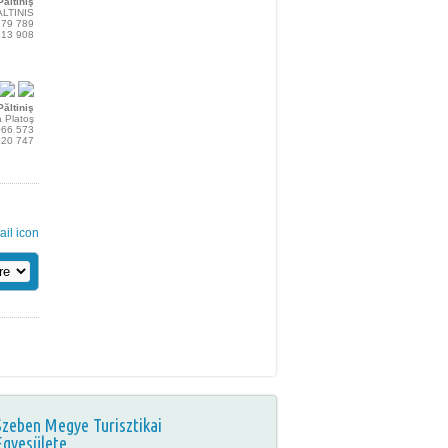
Păltiniş
ALTINIS
279 789
313 908
Păltiniş
a Platoş
066 573
120 747
Szeben Megye Turisztikai
Egyesülete