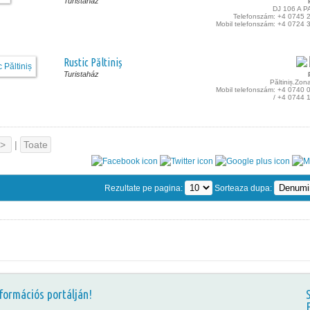
Turistaház
DJ 106 A P
Telefonszám: +4 0745 
Mobil telefonszám: +4 0724 
Rustic Păltiniș
Turistaház
Păltiniș.Zon
Mobil telefonszám: +4 0740 
/ +4 0744 
>
|
Toate
Rezultate pe pagina:
Sorteaza dupa:
formációs portálján!