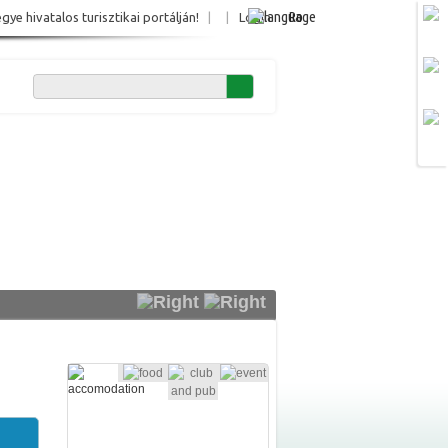
Ro
e hivatalos turisztikai portálján!
|
|
Login