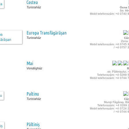
Costea
Turistaház
Ocna S
Str. Mi
Mobil telefonszám: +4 0740 
Europa Transfăgărășan
Turistaház
Câr
Zona 
Mobil telefonszám: +4 0745 
/ +4 0757 
Mai
Vendégház
R
str. Păltinișului,
Telefonszám: +4 0269 
Mobil telefonszám: +4 0744 
Paltinu
Turistaház
Câr
Munţii Făgăraş, B
Telefonszám: +4 0269 
Mobil telefonszám: +4 0724 
/ +4 0744 
Păltiniș