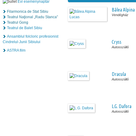
Évi eseménynaptár
Bâlea Alpina
Filarmonica de Stat Sibiu
Vendégház
Teatrul Naţional „Radu Stanca”
Teatrul Gong
Teatrul de Balet Sibiu
Ansamblul folcloric profesionist
Cryss
Cindrelul-Junii Sibiului
Autosszálló
ASTRA film
Dracula
Autosszálló
L.G. Dafora
Autosszálló