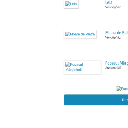
Leia
Vendégház
Moara de Pia
Vendégház
Popasul Mărg
Autosszálló
Rez