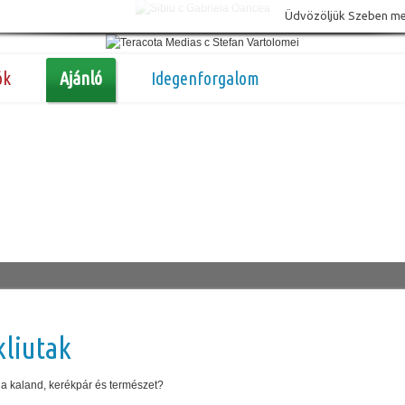
Üdvözöljük Szeben megy
ók
Ajánló
Idegenforgalom
kliutak
 a kaland, kerékpár és természet?