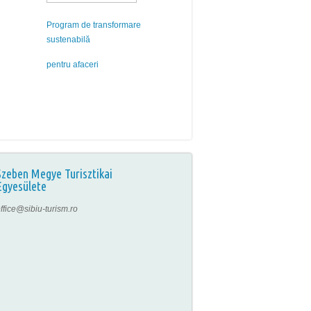
Program de transformare
sustenabilă
pentru afaceri
Szeben Megye Turisztikai
Egyesülete
ffice@sibiu-turism.ro