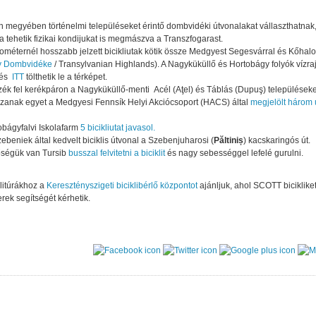
 megyében történelmi településeket érintő dombvidéki útvonalakat vállaszthatnak
a tehetik fizikai kondijukat is megmászva a Transzfogarast.
lométernél hosszabb jelzett bicikliutak kötik össze Medgyest Segesvárral és Kőha
y Dombvidéke
/ Transylvanian Highlands). A Nagyküküllő és Hortobágy folyók vízraj
 és
ITT
tölthetik le a térképet.
ék fel kerékpáron a Nagyküküllő-menti Acél (Aţel) és Táblás (Dupuş) településeke
zanak egyet a Medgyesi Fennsík Helyi Akciócsoport (HACS) által
megjelölt három 
obágyfalvi Iskolafarm
5 bicikliutat javasol.
ebeniek által kedvelt biciklis útvonal a Szebenjuharosi (
Păltiniș
) kacskaringós út.
ségük van Tursib
busszal felvitetni a biciklit
és nagy sebességgel lefelé gurulni.
klitúrákhoz a
Keresztényszigeti biciklibérlő központot
ajánljuk, ahol SCOTT biciklike
ek segítségét kérhetik.