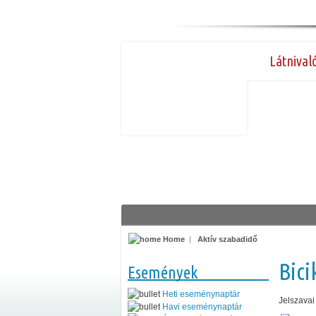
Látnival
Home
|
Aktív szabadidő
Bici
Események
Heti eseménynaptár
Jelszavai
Havi eseménynaptár