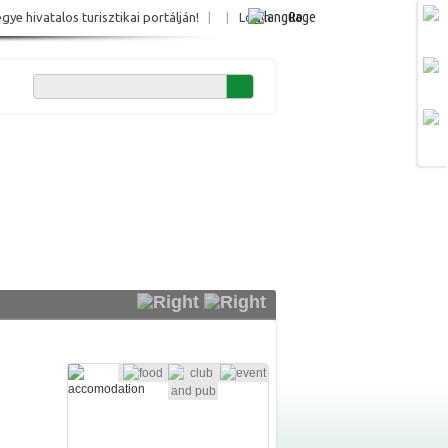
Ro
e hivatalos turisztikai portálján!
|
|
Login