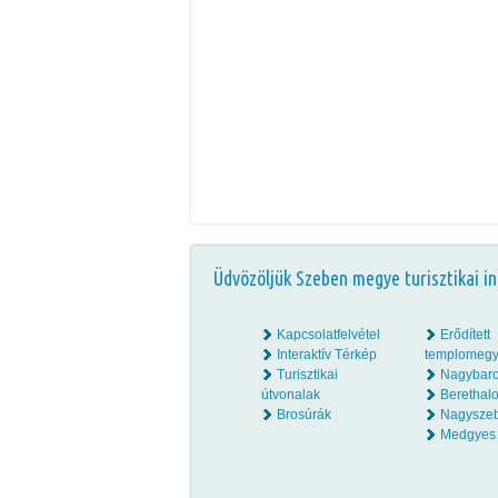
Üdvözöljük Szeben megye turisztikai in
Kapcsolatfelvétel
Erődített
Interaktív Térkép
templomegy
Turisztikai
Nagybar
útvonalak
Beretha
Brosúrák
Nagysze
Medgyes