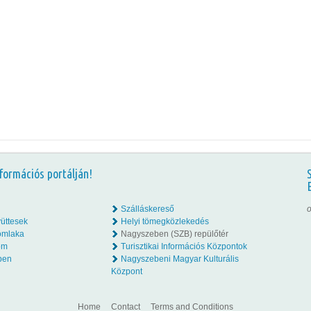
formációs portálján!
Szálláskereső
o
üttesek
Helyi tömegközlekedés
omlaka
Nagyszeben (SZB) repülőtér
lom
Turisztikai Információs Központok
ben
Nagyszebeni Magyar Kulturális
Központ
Home
Contact
Terms and Conditions