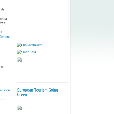
, de
lommal
zait
t!
útvonal
t ás
European Tourism Going
Green