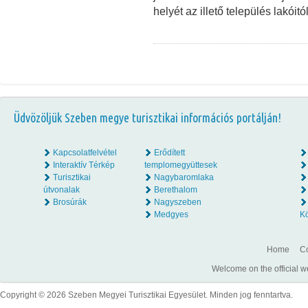
helyét az illető település lakói
Üdvözöljük Szeben megye turisztikai információs portálján!
Kapcsolatfelvétel
Erődített
Interaktív Térkép
templomegyüttesek
Turisztikai
Nagybaromlaka
útvonalak
Berethalom
Brosúrák
Nagyszeben
Medgyes
K
Home
Co
Welcome on the official w
Copyright © 2026 Szeben Megyei Turisztikai Egyesület. Minden jog fenntartva.