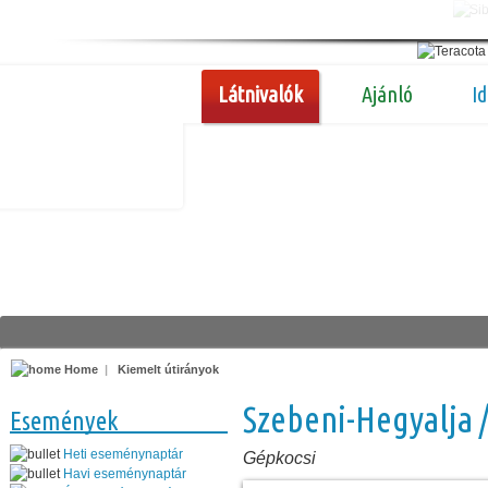
Látnivalók
Ajánló
I
Home
|
Kiemelt útirányok
Szebeni-Hegyalja 
Események
Heti eseménynaptár
Gépkocsi
Havi eseménynaptár