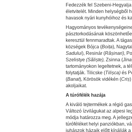
Fedezzék fel Szebeni-Hegyalja p
életvitelét. Minden helységből
havasok nyári kunyhóihoz és k
Hagyományos tevékenységeinek
pásztorkodásának köszönhetőe
keresztül fennmaradtak. A tága
községek Bójca (
Boi
ța
), Nagyta
Sadului
), Resinár (
Rășinari)
, P
Szelistye
(Săliște)
,
Zsinna (
Jina
tartományokon legeltetnek, a té
folytatják. Tilicske (
Tilișca)
és Po
(
Banat
), Körösök vidékén (
Criș
)
akoljaikat.
A túrófélék hazája
A kiváló tejtermékek a régió g
Változó ízvilágukat az alpesi l
módja határozza meg. A jellegze
túróféléket helyi panziókban, 
juhászok házaik előtt kínálják 