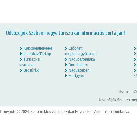
Üdvözöljük Szeben megye turisztikai információs portálján!
Kapcsolatfelvétel
Erődített
Interaktív Térkép
templomegyüttesek
Turisztikai
Nagybaromlaka
útvonalak
Berethalom
Brosúrák
Nagyszeben
Medgyes
K
Home
Co
Üdvözöljük Szeben megye
Copyright © 2026 Szeben Megyei Turisztikai Egyesület. Minden jog fenntartva.