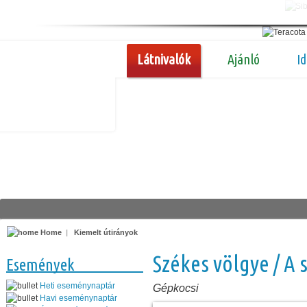
Látnivalók
Ajánló
I
Home
|
Kiemelt útirányok
Székes völgye / A s
Események
Heti eseménynaptár
Gépkocsi
Havi eseménynaptár