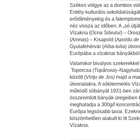
Székes völgye az a dombos vid
Erdély kulturális sokoldalúságá
erődítményekig és a fatemplomo
néz vissza az időben. A „só útját
Vízakna (
Ocna Sibiului
) – Orosz
(
Amnaș
) – Kisapold (
Apoldu de
Gyulafehérvár (
Alba-Iulia
) útvo
Európába a vízaknai bányákból k
Valamikor bivalyos szekerekkel
Toporcsa (
Topârcea
)–Nagyluda
között (
Vinţu de Jos)
majd a mar
útvonalakra. A sókitermelés Víz
működő sóbányát 1931-ben zártá
összeomlott bányák üregeiben k
meghaladja a 300g/l koncentráció
Európa legsósabb tavai. Ezekn
köszönhetően alakult ki itt Sz
Vízakna.