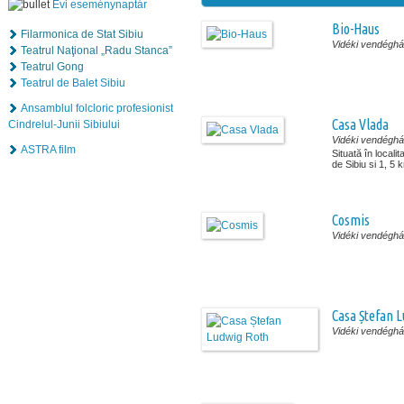
Évi eseménynaptár
Bio-Haus
Filarmonica de Stat Sibiu
Vidéki vendégh
Teatrul Naţional „Radu Stanca”
Teatrul Gong
Teatrul de Balet Sibiu
Ansamblul folcloric profesionist
Casa Vlada
Cindrelul-Junii Sibiului
Vidéki vendégh
ASTRA film
Situată în locali
de Sibiu si 1, 5 
Cosmis
Vidéki vendégh
Casa Ștefan 
Vidéki vendégh