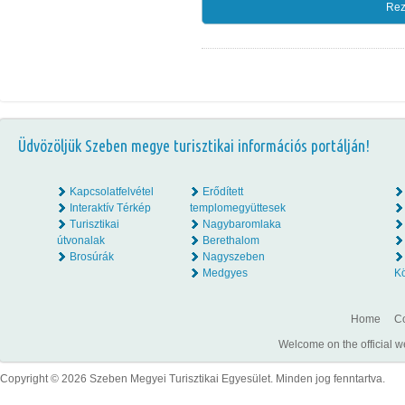
Rez
Üdvözöljük Szeben megye turisztikai információs portálján!
Kapcsolatfelvétel
Erődített
Interaktív Térkép
templomegyüttesek
Turisztikai
Nagybaromlaka
útvonalak
Berethalom
Brosúrák
Nagyszeben
Medgyes
K
Home
Co
Welcome on the official w
Copyright © 2026 Szeben Megyei Turisztikai Egyesület. Minden jog fenntartva.