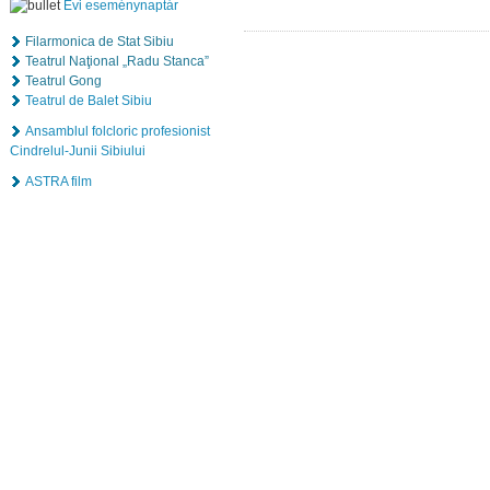
Évi eseménynaptár
Filarmonica de Stat Sibiu
Teatrul Naţional „Radu Stanca”
Teatrul Gong
Teatrul de Balet Sibiu
Ansamblul folcloric profesionist
Cindrelul-Junii Sibiului
ASTRA film