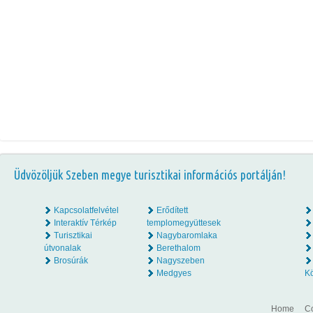
Üdvözöljük Szeben megye turisztikai információs portálján!
Kapcsolatfelvétel
Erődített
Interaktív Térkép
templomegyüttesek
Turisztikai
Nagybaromlaka
útvonalak
Berethalom
Brosúrák
Nagyszeben
Medgyes
K
Home
Co