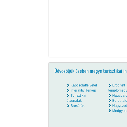
Üdvözöljük Szeben megye turisztikai in
Kapcsolatfelvétel
Erődített
Interaktív Térkép
templomegy
Turisztikai
Nagybar
útvonalak
Beretha
Brosúrák
Nagysze
Medgyes