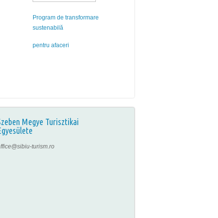
Program de transformare
sustenabilă
pentru afaceri
Szeben Megye Turisztikai
Egyesülete
ffice@sibiu-turism.ro