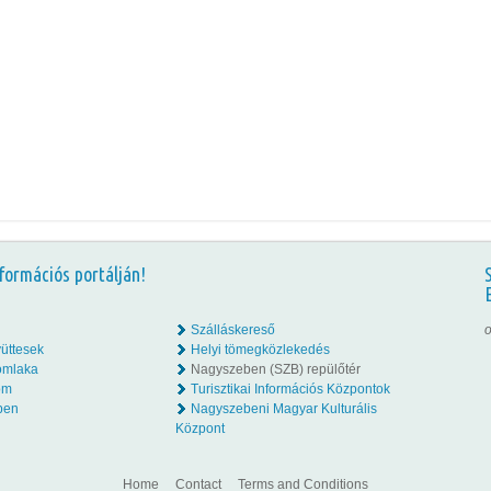
formációs portálján!
Szálláskereső
o
üttesek
Helyi tömegközlekedés
omlaka
Nagyszeben (SZB) repülőtér
lom
Turisztikai Információs Központok
ben
Nagyszebeni Magyar Kulturális
Központ
Home
Contact
Terms and Conditions