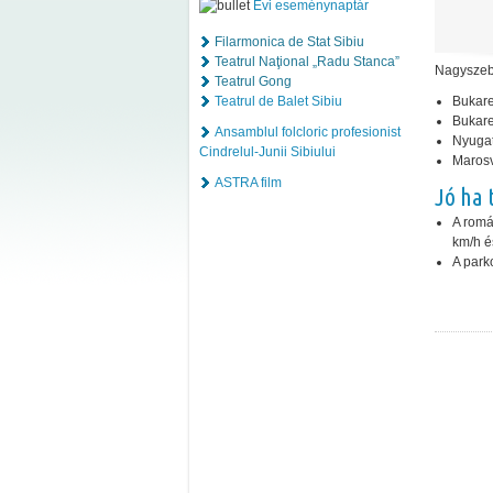
Évi eseménynaptár
Filarmonica de Stat Sibiu
Teatrul Naţional „Radu Stanca”
Nagyszebe
Teatrul Gong
Teatrul de Balet Sibiu
Bukare
Bukare
Ansamblul folcloric profesionist
Nyugat
Cindrelul-Junii Sibiului
Marosv
ASTRA film
Jó ha 
A romá
km/h é
A park