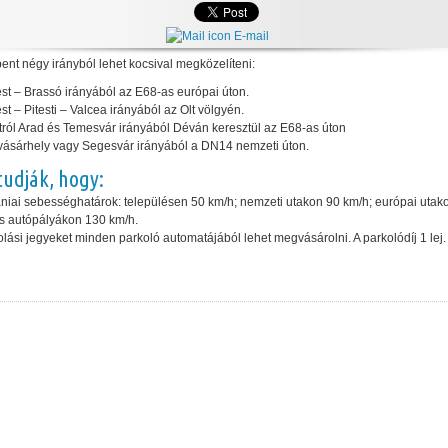
E-mail
nt négy irányból lehet kocsival megközelíteni:
st – Brassó irányából az E68-as európai úton.
st – Pitesti – Valcea irányából az Olt völgyén.
ról Arad és Temesvár irányából Déván keresztül az E68-as úton
ásárhely vagy Segesvár irányából a DN14 nemzeti úton.
tudják, hogy:
niai sebességhatárok: településen 50 km/h; nemzeti utakon 90 km/h; európai utak
s autópályákon 130 km/h.
olási jegyeket minden parkoló automatájából lehet megvásárolni. A parkolódíj 1 lej.