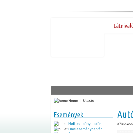
Látnival
Home
|
Utazás
Aut
Események
Heti eseménynaptár
Közleked
Havi eseménynaptár