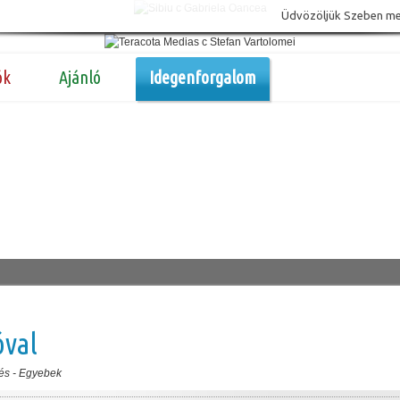
Üdvözöljük Szeben megy
ók
Ajánló
Idegenforgalom
óval
és
-
Egyebek