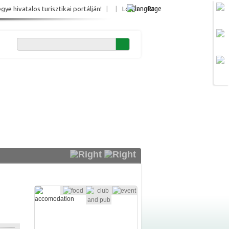
Ro
e hivatalos turisztikai portálján!
|
|
Login