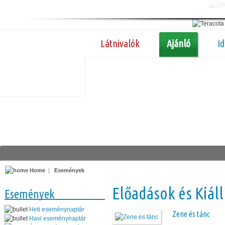
Látnivalók
Ajánló
I
Home
|
Események
Előadások és Kiáll
Események
Heti eseménynaptár
Zene és tánc
Havi eseménynaptár