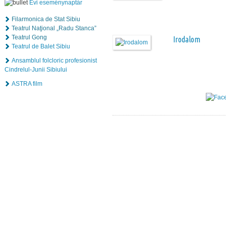
Évi eseménynaptár
Filarmonica de Stat Sibiu
Teatrul Naţional „Radu Stanca”
Teatrul Gong
Irodalom
Teatrul de Balet Sibiu
Ansamblul folcloric profesionist
Cindrelul-Junii Sibiului
ASTRA film