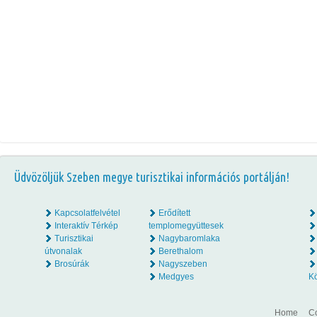
Üdvözöljük Szeben megye turisztikai információs portálján!
Kapcsolatfelvétel
Erődített
Interaktív Térkép
templomegyüttesek
Turisztikai
Nagybaromlaka
útvonalak
Berethalom
Brosúrák
Nagyszeben
Medgyes
K
Home
Co