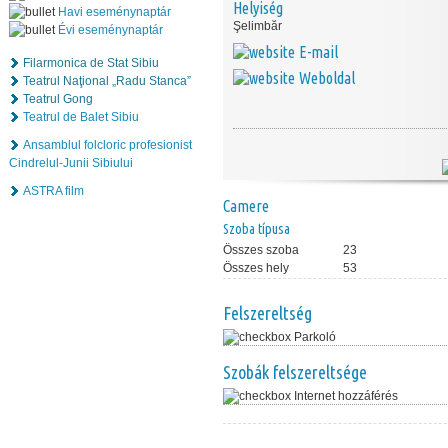
Helyiség
Havi eseménynaptár
Şelimbăr
Évi eseménynaptár
E-mail
Filarmonica de Stat Sibiu
Weboldal
Teatrul Naţional „Radu Stanca”
Teatrul Gong
Teatrul de Balet Sibiu
Ansamblul folcloric profesionist
Cindrelul-Junii Sibiului
ASTRA film
Camere
Szoba típusa
Összes szoba
23
Összes hely
53
Felszereltség
Parkoló
Szobák felszereltsége
Internet hozzáférés