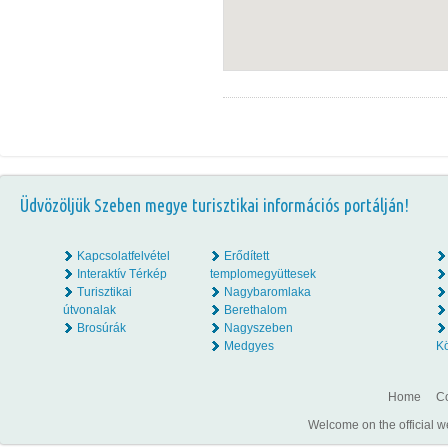
Üdvözöljük Szeben megye turisztikai információs portálján!
Kapcsolatfelvétel
Erődített
Interaktív Térkép
templomegyüttesek
Turisztikai
Nagybaromlaka
útvonalak
Berethalom
Brosúrák
Nagyszeben
Medgyes
K
Home
Co
Welcome on the official w