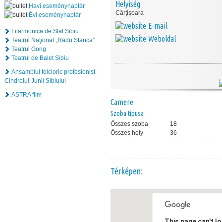
Helyiség
Havi eseménynaptár
Cârţişoara
Évi eseménynaptár
E-mail
Filarmonica de Stat Sibiu
Weboldal
Teatrul Naţional „Radu Stanca”
Teatrul Gong
Teatrul de Balet Sibiu
Ansamblul folcloric profesionist
Cindrelul-Junii Sibiului
ASTRA film
Camere
Szoba típusa
Összes szoba
18
Összes hely
36
Térképen:
This page can't l