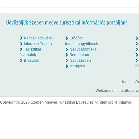
Üdvözöljük Szeben megye turisztikai információs portálján!
Kapcsolatfelvétel
Erődített
Interaktív Térkép
templomegyüttesek
Turisztikai
Nagybaromlaka
útvonalak
Berethalom
Brosúrák
Nagyszeben
Medgyes
K
Home
Co
Welcome on the official w
Copyright © 2026 Szeben Megyei Turisztikai Egyesület. Minden jog fenntartva.