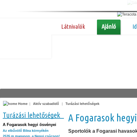
Látnivalók
Ajánló
I
Home
|
Aktív szabadidő
|
Turázási lehetőségek
Turázási lehetőségek
A Fogarasok hegyi
A Fogarasok hegyi ösvényei
Sportolók a Fogarasi havaso
Az elbűvölő Bilea környékén
2535 m magason, a Negoj csúcson!