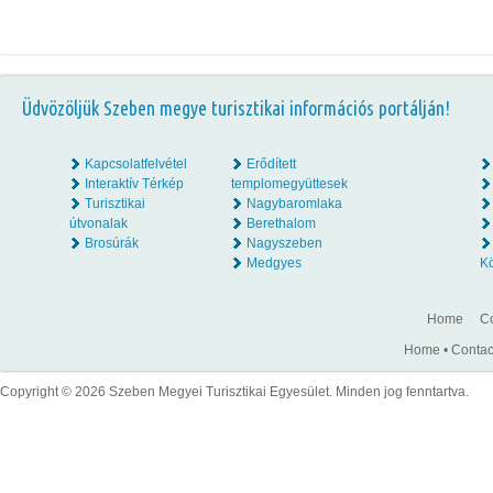
Üdvözöljük Szeben megye turisztikai információs portálján!
Kapcsolatfelvétel
Erődített
Interaktív Térkép
templomegyüttesek
Turisztikai
Nagybaromlaka
útvonalak
Berethalom
Brosúrák
Nagyszeben
Medgyes
K
Home
Co
Home
•
Contac
Copyright © 2026 Szeben Megyei Turisztikai Egyesület. Minden jog fenntartva.