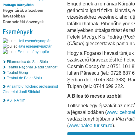
Engedjenek a romániai Kárpátok
Podragu környékén
gerinctúra igazi fizikai kihívás
Hegyi túrák a Szebeni
havasokban
vízesésekhez vezetnek, ahol út
Dombvidéki ösvények
találkozhatnak. Pihenőhelynek 
amelyekben útbaigazítást és te
Események
Feleki (
Avrig
), Kis Podrág (
Podr
Heti eseménynaptár
(
Călţun)
gleccsertavak partjain v
Havi eseménynaptár
Évi eseménynaptár
Hogy a Fogarasi havasi túrájuk 
szakszerű túravezetést kérhetnek
Filarmonica de Stat Sibiu
Cosmin Cocoş (tel.: 0751 101 87
Teatrul Naţional „Radu Stanca”
Iulian Pănescu (tel.: 0726 687 
Teatrul Gong
Teatrul de Balet Sibiu
Şerban (tel.: 0745 340 383), Ra
Tulpan (tel.: 0744 699 222.
Ansamblul folcloric profesionist
Cindrelul-Junii Sibiului
A Bilea tó mesés szobái
ASTRA film
Töltsenek egy éjszakát az orszá
a jégszállodában (
www.icehotel
vadászkunyhójában a
Vila Palt
(
www.balea-turism.ro
).