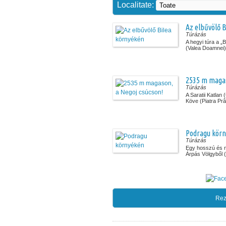
Localitate:
Az elbűvölő 
Túrázás
A hegyi túra a 
(Valea Doamnei) 
2535 m magas
Túrázás
A Saratii Katlan 
Köve (Piatra Prân
Podragu kör
Túrázás
Egy hosszú és n
Árpás Völgyből (.
Rez