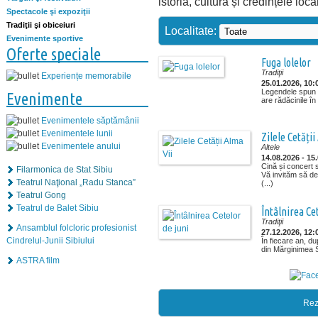
istoria, cultura și credințele loca
Spectacole şi expoziţii
Tradiţii şi obiceiuri
Localitate:
Evenimente sportive
Oferte speciale
Fuga lolelor
Tradiţii
Experiențe memorabile
25.01.2026, 10:
Legendele spun c
Evenimente
are rădăcinile în
Evenimentele săptămânii
Evenimentele lunii
Zilele Cetății
Evenimentele anului
Altele
14.08.2026 - 15
Cină și concert s
Filarmonica de Stat Sibiu
Vă invităm să de
Teatrul Naţional „Radu Stanca”
(...)
Teatrul Gong
Teatrul de Balet Sibiu
Întâlnirea Ce
Tradiţii
Ansamblul folcloric profesionist
27.12.2026, 12:
Cindrelul-Junii Sibiului
În fiecare an, du
din Mărginimea Si
ASTRA film
Rez