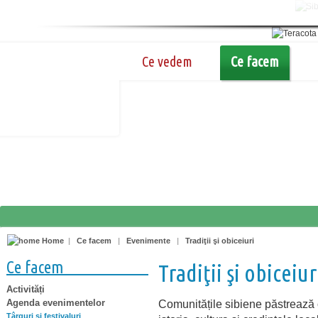
Ce vedem
Ce facem
Home
|
Ce facem
|
Evenimente
|
Tradiţii şi obiceiuri
Ce facem
Tradiţii şi obiceiur
Activități
Agenda evenimentelor
Comunitățile sibiene păstrează ob
Târguri şi festivaluri