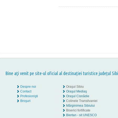
Bine aţi venit pe site-ul oficial al destinației turistice județul Sib
Despre noi
Oraşul Sibiu
Contact
Oraşul Mediaş
Profesionişti
Oraşul Cisnădie
Broşuri
Colinele Transilvaniei
Mărginimea Sibiului
Biserici fortificate
Biertan - sit UNESCO