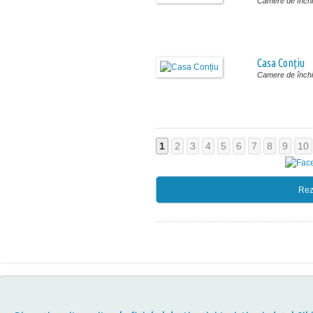
Camere de închir
Casa Conțiu
Camere de închir
1
2
3
4
5
6
7
8
9
10
Rez