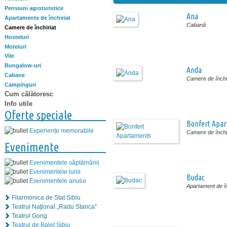
Pensiuni agroturistice
Ana
Apartamente de închiriat
Cabană
Camere de închiriat
Hosteluri
Moteluri
Vile
Bungalow-uri
Anda
Cabane
Camere de închir
Campinguri
Cum călătoresc
Info utile
Oferte speciale
Bonfert Apa
Experiențe memorabile
Camere de închir
Evenimente
Evenimentele săptămânii
Evenimentele lunii
Budac
Evenimentele anului
Apartament de în
Filarmonica de Stat Sibiu
Teatrul Naţional „Radu Stanca”
Teatrul Gong
Teatrul de Balet Sibiu