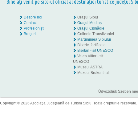
Bine aţi venit pe site-ul oficial al destinației turistice județul Sib
Despre noi
Oraşul Sibiu
Contact
Oraşul Mediaş
Profesionişti
Oraşul Cisnădie
Broşuri
Colinele Transilvaniei
Mărginimea Sibiului
Biserici fortificate
Biertan - sit UNESCO
Valea Viilor - sit
UNESCO
Muzeul ASTRA
Muzeul Brukenthal
Üdvözöljük Szeben megye
Copyright © 2026 Asociaţia Judeţeană de Turism Sibiu. Toate drepturile rezervate.