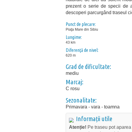
prezent o serie de specii de a
descoperi parcurgând traseul cic
Punct de plecare:
Piaţa Mare din Sibiu
Lungime:
43 km
Diferenţă de nivel:
620 m
Grad de dificultate:
mediu
Marcaj:
C rosu
Sezonalitate:
Primavara - vara - toamna
Informații utile
Atenție!
Pe traseu pot aparea t