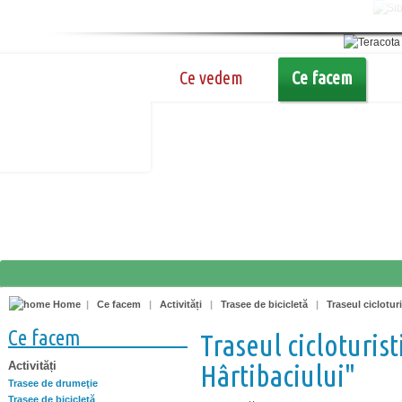
Ce vedem
Ce facem
Home
|
Ce facem
|
Activități
|
Trasee de bicicletă
|
Traseul ciclotur
Ce facem
Traseul cicloturis
Activități
Hârtibaciului"
Trasee de drumeţie
Trasee de bicicletă