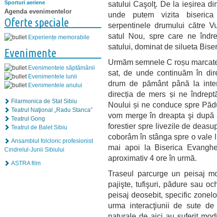
satului Caşolţ. De la ieșirea d
Sporturi aeriene
Agenda evenimentelor
unde putem vizita biserica f
Oferte speciale
serpentinele drumului către Vu
satul Nou, spre care ne îndr
Experiențe memorabile
satului, dominat de silueta Biser
Evenimente
Urmăm semnele C roșu marcate pe
Evenimentele săptămânii
sat, de unde continuăm în dire
Evenimentele lunii
drum de pământ până la inte
Evenimentele anului
direcția de mers și ne îndre
Filarmonica de Stat Sibiu
Noului și ne conduce spre Pădur
Teatrul Naţional „Radu Stanca”
vom merge în dreapta şi după
Teatrul Gong
forestier spre livezile de deas
Teatrul de Balet Sibiu
coborâm în stânga spre o vale 
Ansamblul folcloric profesionist
mai apoi la Biserica Evanghe
Cindrelul-Junii Sibiului
aproximativ 4 ore în urmă.
ASTRA film
Traseul parcurge un peisaj mo
pajişte, tufişuri, pădure sau oc
peisaj deosebit, specific zonelo
urma interacţiunii de sute de
naturale de aici au suferit modi