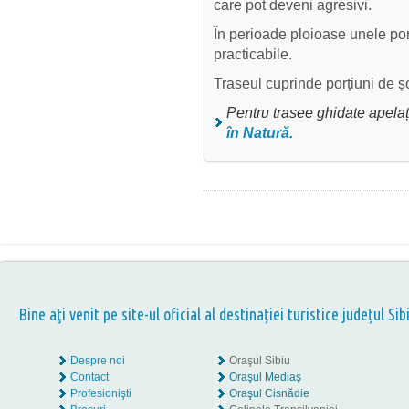
care pot deveni agresivi.
În perioade ploioase unele por
practicabile.
Traseul cuprinde porțiuni de șo
Pentru trasee ghidate apelați
în Natură
.
Bine aţi venit pe site-ul oficial al destinației turistice județul Sib
Despre noi
Oraşul Sibiu
Contact
Oraşul Mediaş
Profesionişti
Oraşul Cisnădie