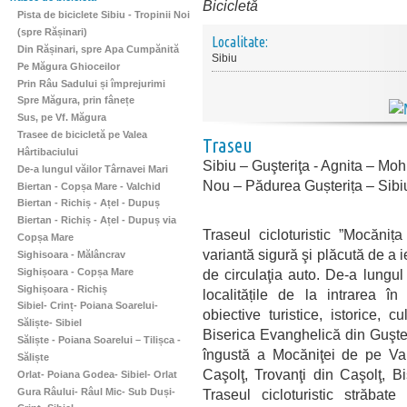
Bicicletă
Pista de biciclete Sibiu - Tropinii Noi
(spre Rășinari)
Localitate:
Din Rășinari, spre Apa Cumpănită
Sibiu
Pe Măgura Ghioceilor
Prin Râu Sadului și împrejurimi
Spre Măgura, prin fânețe
Sus, pe Vf. Măgura
Trasee de bicicletă pe Valea
Traseu
Hârtibaciului
Sibiu – Guşteriţa - Agnita – Moh
De-a lungul văilor Târnavei Mari
Nou – Pădurea Gușterița – Sibi
Biertan - Copșa Mare - Valchid
Biertan - Richiș - Ațel - Dupuș
Biertan - Richiș - Ațel - Dupuș via
Traseul cicloturistic ”Mocănița
Copșa Mare
variantă sigură şi plăcută de a i
Sighisoara - Mălâncrav
Sighișoara - Copșa Mare
de circulaţia auto. De-a lungul 
Sighișoara - Richiș
localitățile de la intrarea în
Sibiel- Crinț- Poiana Soarelui-
obiective turistice, istorice, 
Săliște- Sibiel
Biserica Evanghelică din Guşter
Săliște - Poiana Soarelui – Tilișca -
îngustă a Mocăniţei de pe Val
Săliște
Caşolţ, Trovanţi din Caşolţ, B
Orlat- Poiana Godea- Sibiel- Orlat
Gura Râului- Râul Mic- Sub Duși-
Traseul cicloturistic străbate