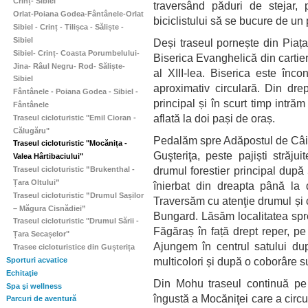
Crinț- Sibiel
traversând păduri de stejar, p
Orlat-Poiana Godea-Fântânele-Orlat
biciclistului să se bucure de un 
Sibiel - Crinț - Tilișca - Săliște -
Sibiel
Deși traseul pornește din Piața
Sibiel- Crinț- Coasta Porumbelului-
Biserica Evanghelică din cartier
Jina- Râul Negru- Rod- Săliște-
al XIII-lea. Biserica este înco
Sibiel
aproximativ circulară. Din dre
Fântânele - Poiana Godea - Sibiel -
principal și în scurt timp intră
Fântânele
aflată la doi pași de oraș.
Traseul cicloturistic "Emil Cioran -
Călugăru"
Pedalăm spre Adăpostul de Câin
Traseul cicloturistic "Mocănița -
Guşteriţa, peste pajiști străju
Valea Hârtibaciului"
drumul forestier principal dup
Traseul cicloturistic ”Brukenthal -
Țara Oltului”
înierbat din dreapta până la 
Traseul cicloturistic ”Drumul Sașilor
Traversăm cu atenţie drumul și 
– Măgura Cisnădiei”
Bungard. Lăsăm localitatea spr
Traseul cicloturistic "Drumul Sării -
Făgăraș în față drept reper, p
Țara Secașelor"
Ajungem în centrul satului dup
Trasee cicloturistice din Gușterița
multicolori și după o coborâre su
Sporturi acvatice
Echitaţie
Din Mohu traseul continuă pe V
Spa şi wellness
îngustă a Mocăniţei care a circu
Parcuri de aventură