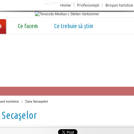
Home
|
Profesionişti
|
Broşuri turistice
m
Ce facem
Ce trebuie să știm
uni turistice
|
Ţara Secaşelor
 Secaşelor