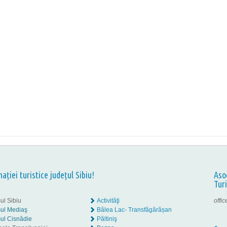
nației turistice județul Sibiu!
Aso
Tur
ul Sibiu
Activităţi
offi
ul Mediaş
Bâlea Lac- Transfăgărășan
ul Cisnădie
Păltiniş