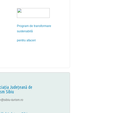
Program de transformare
sustenabilă
pentru afaceri
ciația Județeană de
ism Sibiu
ce@sibiu-turism.ro