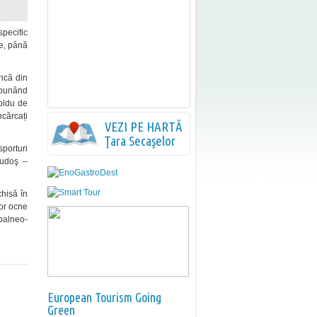
specific
te, până
încă din
, punând
oldu de
ncărcați
VEZI PE HARTĂ
Ţara Secaşelor
porturi
Ludoş –
chisă în
lor ocne
 balneo-
European Tourism Going
Green