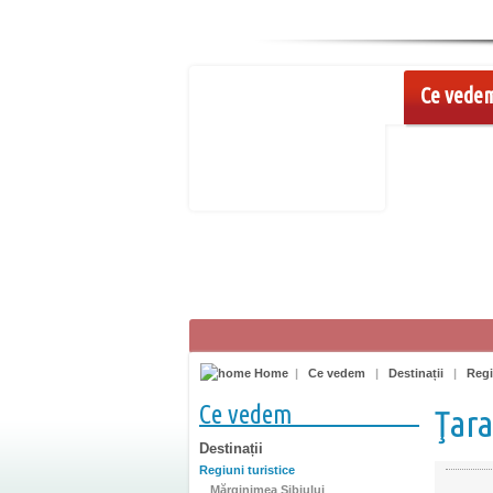
Ce vede
Home
|
Ce vedem
|
Destinații
|
Regi
Ce vedem
Ţara
Destinații
Regiuni turistice
Mărginimea Sibiului