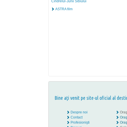
Cindrelul-Junii Sibiului
ASTRA film
Bine aţi venit pe site-ul oficial al desti
Despre noi
Oraş
Contact
Oraş
Profesionişti
Oraş