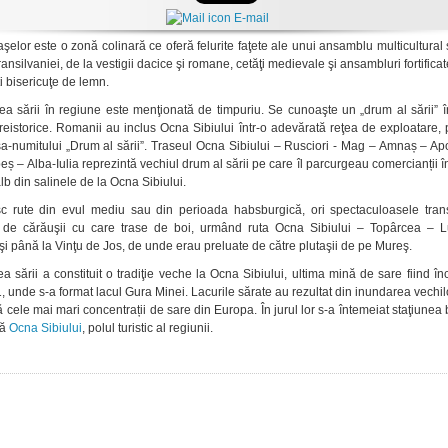
E-mail
şelor este o zonă colinară ce oferă felurite faţete ale unui ansamblu multicultural 
ansilvaniei, de la vestigii dacice şi romane, cetăţi medievale şi ansambluri fortifica
ti bisericuţe de lemn.
ea sării în regiune este menţionată de timpuriu. Se cunoaşte un „drum al sării” 
reistorice. Romanii au inclus Ocna Sibiului într-o adevărată reţea de exploatare
a-numitului „Drum al sării”. Traseul Ocna Sibiului – Rusciori - Mag – Amnaș – Ap
ș – Alba-Iulia reprezintă vechiul drum al sării pe care îl parcurgeau comercianții î
lb din salinele de la Ocna Sibiului.
 rute din evul mediu sau din perioada habsburgică, ori spectaculoasele trans
e de cărăuşii cu care trase de boi, urmând ruta Ocna Sibiului – Topârcea – 
şi până la Vinţu de Jos, de unde erau preluate de către plutaşii de pe Mureş.
a sării a constituit o tradiţie veche la Ocna Sibiului, ultima mină de sare fiind în
, unde s-a format lacul Gura Minei. Lacurile sărate au rezultat din inundarea vechi
ă cele mai mari concentrații de sare din Europa. În jurul lor s-a întemeiat staţiunea
că
Ocna Sibiului
, polul turistic al regiunii.