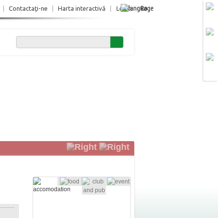
Ro
|
Contactaţi-ne
|
Harta interactivă
|
Login