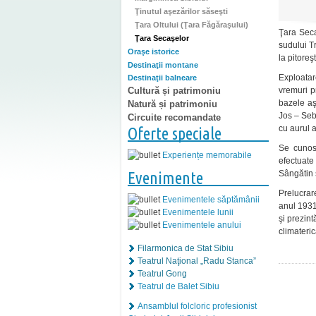
Ţinutul aşezărilor săseşti
Ţara Oltului (Ţara Făgăraşului)
Ţara Seca
Ţara Secaşelor
sudului Tr
Oraşe istorice
la pitoreş
Destinaţii montane
Exploatar
Destinaţii balneare
vremuri p
Cultură și patrimoniu
bazele aş
Natură și patrimoniu
Jos – Sebe
Circuite recomandate
cu aurul a
Oferte speciale
Se cunosc
Experiențe memorabile
efectuat
Evenimente
Sângătin 
Prelucrare
Evenimentele săptămânii
anul 1931
Evenimentele lunii
şi prezint
Evenimentele anului
climateri
Filarmonica de Stat Sibiu
Teatrul Naţional „Radu Stanca”
Teatrul Gong
Teatrul de Balet Sibiu
Ansamblul folcloric profesionist