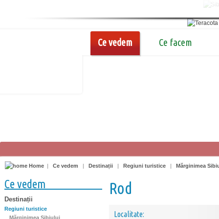
Ce vedem
Ce facem
Home
|
Ce vedem
|
Destinații
|
Regiuni turistice
|
Mărginimea Sibiu
Ce vedem
Rod
Destinații
Regiuni turistice
Localitate:
Mărginimea Sibiului