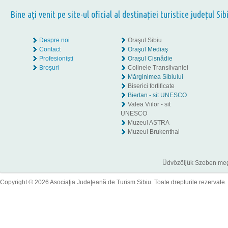
Bine aţi venit pe site-ul oficial al destinației turistice județul Sib
Despre noi
Oraşul Sibiu
Contact
Oraşul Mediaş
Profesionişti
Oraşul Cisnădie
Broşuri
Colinele Transilvaniei
Mărginimea Sibiului
Biserici fortificate
Biertan - sit UNESCO
Valea Viilor - sit
UNESCO
Muzeul ASTRA
Muzeul Brukenthal
Üdvözöljük Szeben megye
Copyright © 2026 Asociaţia Judeţeană de Turism Sibiu. Toate drepturile rezervate.