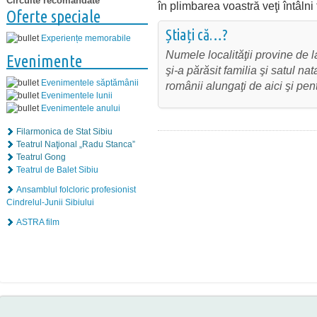
Circuite recomandate
în plimbarea voastră veţi întâlni 
Oferte speciale
Știați că…?
Experiențe memorabile
Numele localităţii provine de
Evenimente
şi-a părăsit familia şi satul na
Evenimentele săptămânii
românii alungaţi de aici şi pen
Evenimentele lunii
Evenimentele anului
Filarmonica de Stat Sibiu
Teatrul Naţional „Radu Stanca”
Teatrul Gong
Teatrul de Balet Sibiu
Ansamblul folcloric profesionist
Cindrelul-Junii Sibiului
ASTRA film