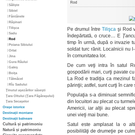
Rod
Sălişte
Sibiel
Fântânele
Răşinari
Tilişca
Pe drumul între
Tilişca
şi Rod v
Sadu
îndepărtată, o cruce… E
Ţancu
Rod
timp în urmă, după o invazie tur
Poiana Sibiului
soldat turc rănit. Localnicii nu l
Orlat
în comunitatea lor.
Jina
Gura Râului
De cum veţi intra în satul Ro
Galeş
gospodării mari, curţi pavate cu 
Boiţa
La Rod e tradiţia ca mezinul f
Tălmăcel
părinţii; astfel, sunt curţi în car
Rîu Sadului
Ţinutul aşezărilor săseşti
Populaţia s-a diminuat semnifi
Ţara Oltului (Ţara Făgăraşului)
din locuitori au plecat cu turmel
Ţara Secaşelor
Americii, iar alţii au plecat s
Oraşe istorice
Destinaţii montane
unei vieţi mai bune.
Destinaţii balneare
Satul este amplasat la o alt
Cultură și patrimoniu
Natură și patrimoniu
posibilităţi de drumeţie pe culm