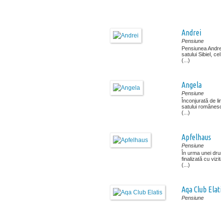
Andrei
Pensiune
Pensiunea Andrei
satului Sibiel, ce
(...)
Angela
Pensiune
Înconjurată de li
satului românes
(...)
Apfelhaus
Pensiune
În urma unei dru
finalizată cu vizi
(...)
Aqa Club Elat
Pensiune