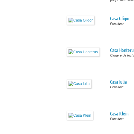
preţuri accesibile
Casa Gligor
Pensiune
Casa Honteru
Camere de închir
Casa Iulia
Pensiune
Casa Klein
Pensiune