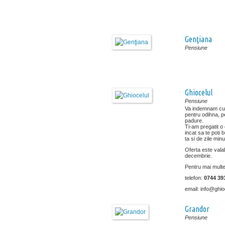
Genţiana
Pensiune
Ghiocelul
Pensiune
Va indemnam cu 
pentru odihna, p
padure.
Ti-am pregatit o 
incat sa te poti
ta si de zile min
Oferta este valab
decembrie.
Pentru mai multe 
telefon:
0744 39
email:
info@ghioc
Grandor
Pensiune