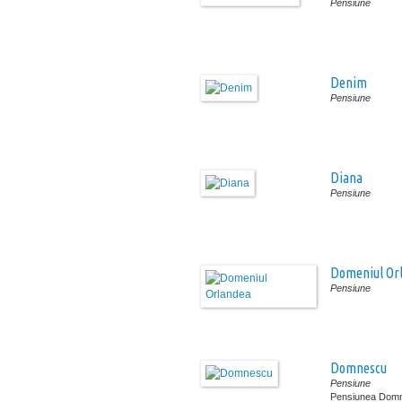
Pensiune
Denim
Pensiune
Diana
Pensiune
Domeniul Or
Pensiune
Domnescu
Pensiune
Pensiunea Domne