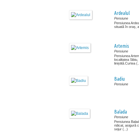
Ardealul
Pensiune
Pensiunea Ardeal
situată în oraș, 
Artemis
Pensiune
Pensiunea Artemi
localitatea Sibiu,
liniștită.Curtea (..
Badiu
Pensiune
Balada
Pensiune
Pensiunea Balada
ridicat, asigură 
sejur (...)