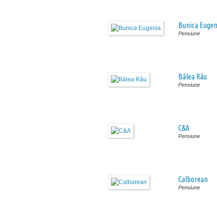
Bunica Eugen
Pensiune
Bâlea Râu
Pensiune
C&A
Pensiune
Calborean
Pensiune