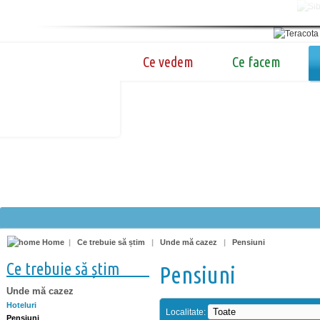
Ce vedem
Ce facem
Home
|
Ce trebuie să știm
|
Unde mă cazez
|
Pensiuni
Ce trebuie să știm
Pensiuni
Unde mă cazez
Hoteluri
Localitate:
Pensiuni