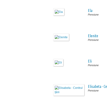
Ela
Pensiune
Elenite
Pensiune
Eli
Pensiune
Elisabeta - Ce
Pensiune