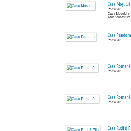
Casa Moşului
Pensiune
Casa Moșului s-a
A fost construită 
Casa Pandora
Pensiune
Casa Romană 
Pensiune
Casa Romană 
Pensiune
Casa Rudi & E