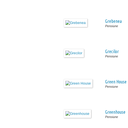
Grebenea
Pensiune
Grecilor
Pensiune
Green House
Pensiune
Greenhouse
Pensiune