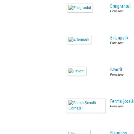
Emigrantul
Pensiune
Erlenpark
Pensiune
Favorit
Pensiune
Ferma Școală
Pensiune
Flamingo