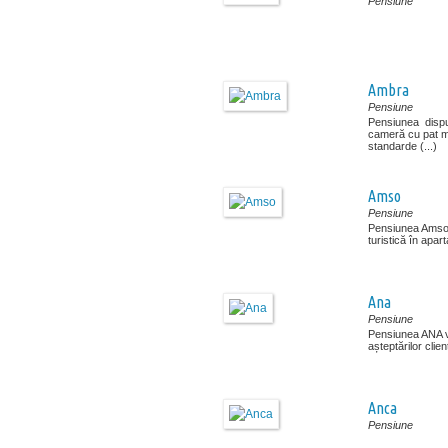
Pensiune
Ambra
Pensiune
Pensiunea dispu
cameră cu pat ma
standarde (...)
Amso
Pensiune
Pensiunea Amso 
turistică în apart
Ana
Pensiune
Pensiunea ANA v
așteptărilor clien
Anca
Pensiune