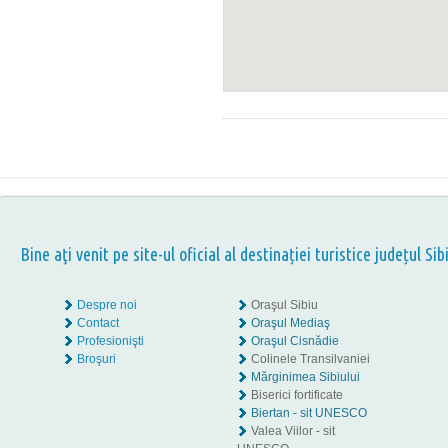
Bine aţi venit pe site-ul oficial al destinației turistice județul Sib
Despre noi
Oraşul Sibiu
Contact
Oraşul Mediaş
Profesionişti
Oraşul Cisnădie
Broşuri
Colinele Transilvaniei
Mărginimea Sibiului
Biserici fortificate
Biertan - sit UNESCO
Valea Viilor - sit