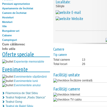
Localitate:
Pensiuni agroturistice
Sălişte
Apartamente de închiriat
E-mail
Camere de închiriat
Hosteluri
Website
Moteluri
Vile
Bungalow-uri
Cabane
Campinguri
Cum călătoresc
Info utile
Camere
Oferte speciale
Tip camere
Total camere
13
Experiențe memorabile
Total locuri
26
Evenimente
Facilităţi unitate
Evenimentele săptămânii
Încălzire centrală
Evenimentele lunii
Evenimentele anului
Facilităţi camere
Filarmonica de Stat Sibiu
Internet
Teatrul Naţional „Radu Stanca”
TV cablu
Teatrul Gong
Teatrul de Balet Sibiu