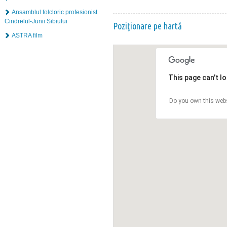
Ansamblul folcloric profesionist
Cindrelul-Junii Sibiului
Poziţionare pe hartă
ASTRA film
This page can't l
Do you own this web