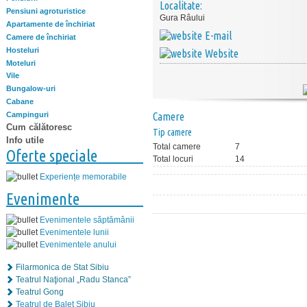
Localitate:
Pensiuni agroturistice
Gura Râului
Apartamente de închiriat
E-mail
Camere de închiriat
Hosteluri
Website
Moteluri
Vile
Bungalow-uri
Cabane
Campinguri
Camere
Cum călătoresc
Tip camere
Info utile
Total camere
7
Oferte speciale
Total locuri
14
Experiențe memorabile
Evenimente
Evenimentele săptămânii
Evenimentele lunii
Evenimentele anului
Filarmonica de Stat Sibiu
Teatrul Naţional „Radu Stanca”
Teatrul Gong
Teatrul de Balet Sibiu