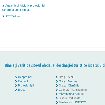
Ansamblul folcloric profesionist
Cindrelul-Junii Sibiului
ASTRA film
Bine aţi venit pe site-ul oficial al destinației turistice județul Sib
Despre noi
Oraşul Sibiu
Contact
Oraşul Mediaş
Profesionişti
Oraşul Cisnădie
Broşuri
Colinele Transilvaniei
Mărginimea Sibiului
Biserici fortificate
Biertan - sit UNESCO