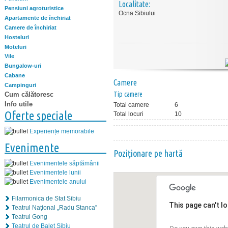
Localitate:
Pensiuni agroturistice
Ocna Sibiului
Apartamente de închiriat
Camere de închiriat
Hosteluri
Moteluri
Vile
Bungalow-uri
Cabane
Camere
Campinguri
Tip camere
Cum călătoresc
Info utile
Total camere
6
Oferte speciale
Total locuri
10
Experiențe memorabile
Evenimente
Poziţionare pe hartă
Evenimentele săptămânii
Evenimentele lunii
Evenimentele anului
Filarmonica de Stat Sibiu
This page can't l
Teatrul Naţional „Radu Stanca”
Teatrul Gong
Teatrul de Balet Sibiu