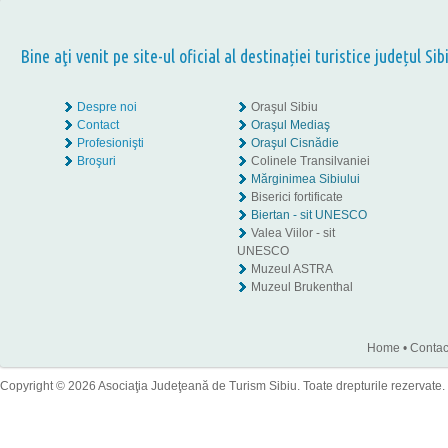
Bine aţi venit pe site-ul oficial al destinației turistice județul Sib
Despre noi
Oraşul Sibiu
Contact
Oraşul Mediaş
Profesionişti
Oraşul Cisnădie
Broşuri
Colinele Transilvaniei
Mărginimea Sibiului
Biserici fortificate
Biertan - sit UNESCO
Valea Viilor - sit
UNESCO
Muzeul ASTRA
Muzeul Brukenthal
Home
•
Contac
Copyright © 2026 Asociaţia Judeţeană de Turism Sibiu. Toate drepturile rezervate.