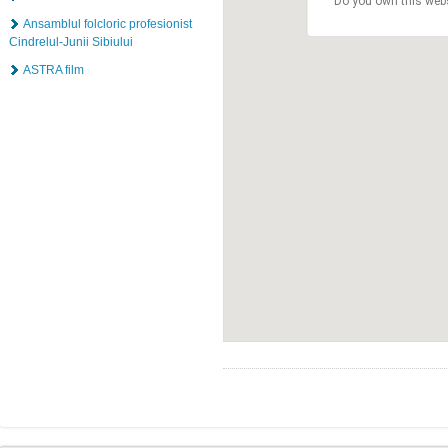
Do you own this web
Ansamblul folcloric profesionist
Cindrelul-Junii Sibiului
ASTRA film