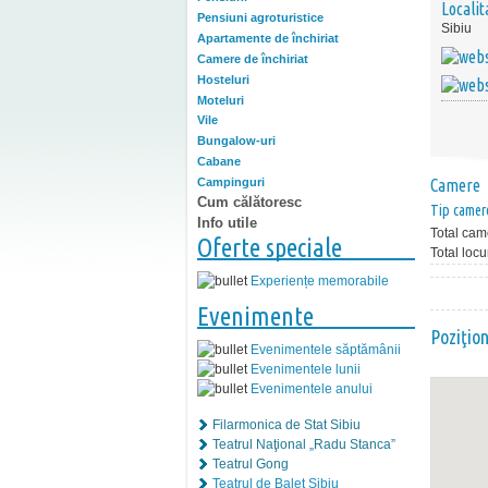
Localit
Pensiuni agroturistice
Sibiu
Apartamente de închiriat
Camere de închiriat
Hosteluri
Moteluri
Vile
Bungalow-uri
Cabane
Campinguri
Camere
Cum călătoresc
Tip camer
Info utile
Total cam
Oferte speciale
Total locu
Experiențe memorabile
Evenimente
Poziţio
Evenimentele săptămânii
Evenimentele lunii
Evenimentele anului
Filarmonica de Stat Sibiu
Teatrul Naţional „Radu Stanca”
Teatrul Gong
Teatrul de Balet Sibiu