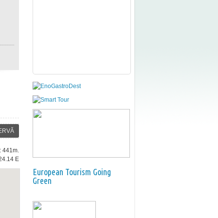
ERVĂ
e: 441m.
24.14 E
European Tourism Going
Green