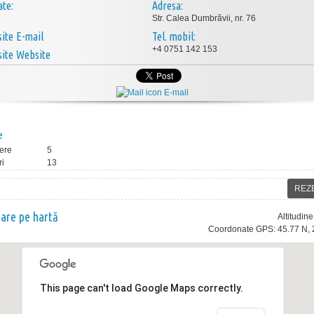
ate:
Adresa:
Str. Calea Dumbrăvii, nr. 76
E-mail
Tel. mobil:
+4 0751 142 153
Website
E-mail
e
ere
5
ri
13
REZ
nare pe hartă
Altitudin
Coordonate GPS: 45.77 N, 
This page can't load Google Maps correctly.