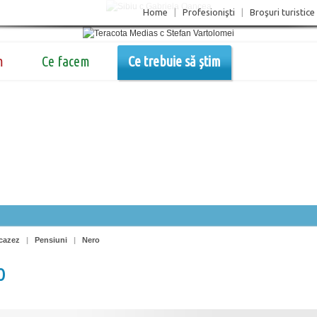
Home
|
Profesionişti
|
Broşuri turistice
m
Ce facem
Ce trebuie să știm
cazez
|
Pensiuni
|
Nero
o