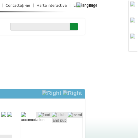
Ro
|
Contactaţi-ne
|
Harta interactivă
|
Login