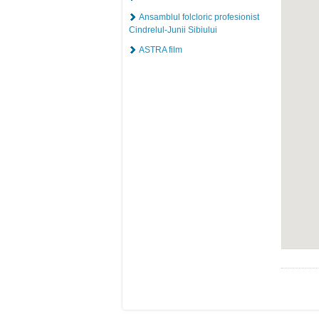
Ansamblul folcloric profesionist
Cindrelul-Junii Sibiului
ASTRA film