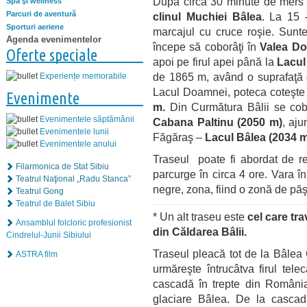
După circa 30 minute de mers tr
Spa şi wellness
Parcuri de aventură
clinul Muchiei Bâlea
. La 15 
Sporturi aeriene
marcajul cu cruce roşie. Sunte
Agenda evenimentelor
începe să coborâţi în
Valea D
Oferte speciale
apoi pe firul apei până la
Lacul
de 1865 m, având o suprafaţă
Experiențe memorabile
Lacul Doamnei, poteca coteşte 
Evenimente
m.
Din Curmătura Bâlii se cobo
Evenimentele săptămânii
Cabana Paltinu (2050 m)
, aju
Evenimentele lunii
Făgăraş –
Lacul Bâlea (2034 m
Evenimentele anului
Traseul poate fi abordat de re
Filarmonica de Stat Sibiu
parcurge în circa 4 ore. Vara î
Teatrul Naţional „Radu Stanca”
negre, zona, fiind o zonă de păş
Teatrul Gong
Teatrul de Balet Sibiu
* Un alt traseu este
cel care tr
Ansamblul folcloric profesionist
din Căldarea Bâlii.
Cindrelul-Junii Sibiului
Traseul pleacă tot de la Bâlea 
ASTRA film
urmăreşte întrucâtva firul te
cascadă în trepte din România 
glaciare Bâlea. De la cascad