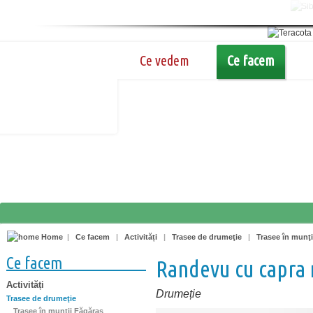
Ce vedem
Ce facem
Home
|
Ce facem
|
Activități
|
Trasee de drumeţie
|
Trasee în munţi
Ce facem
Randevu cu capra
Activități
Drumeție
Trasee de drumeţie
Trasee în munţii Făgăraş