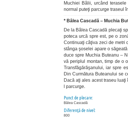
Muchiei Bâlii, urcând terasele
normal puteţi parcurge traseul în
* Bâlea Cascadă – Muchia Bu
De la Bâlea Cascadă plecaţi spr
poteca urcă spre est, pe o zo
Continuaţi câţiva zeci de metri
stânga şoselei apare o săgeată
duce spre Muchia Buteanu – Ne
vă periplul montan, timp de o o
Transfăgărăşanului, iar spre es
Din Curmătura Buteanului se c
Dacă aţi ales acest traseu luaţi
l parcurge.
Punct de plecare:
Bâlea Cascadă
Diferenţă de nivel:
800