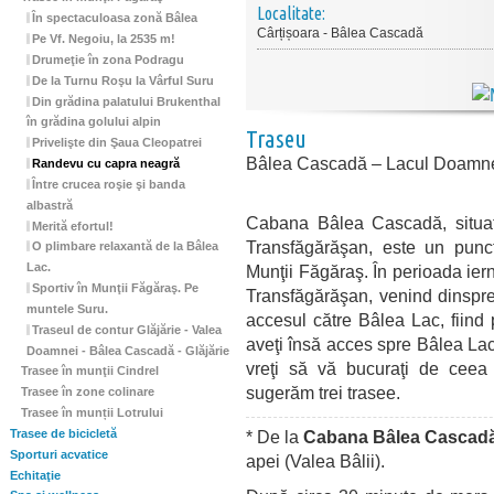
Localitate:
În spectaculoasa zonă Bâlea
Cârțișoara - Bâlea Cascadă
Pe Vf. Negoiu, la 2535 m!
Drumeţie în zona Podragu
De la Turnu Roşu la Vârful Suru
Din grădina palatului Brukenthal
în grădina golului alpin
Traseu
Privelişte din Şaua Cleopatrei
Bâlea Cascadă – Lacul Doamne
Randevu cu capra neagră
Între crucea roşie şi banda
albastră
Cabana Bâlea Cascadă, situa
Merită efortul!
Transfăgărăşan, este un punc
O plimbare relaxantă de la Bâlea
Lac.
Munţii Făgăraş. În perioada iern
Sportiv în Munţii Făgăraş. Pe
Transfăgărăşan, venind dinspr
muntele Suru.
accesul către Bâlea Lac, fiind 
Traseul de contur Glăjărie - Valea
aveţi însă acces spre Bâlea Lac
Doamnei - Bâlea Cascadă - Glăjărie
vreţi să vă bucuraţi de ceea 
Trasee în munţii Cindrel
sugerăm trei trasee.
Trasee în zone colinare
Trasee în munții Lotrului
Trasee de bicicletă
* De la
Cabana Bâlea Cascad
Sporturi acvatice
apei (Valea Bâlii).
Echitaţie