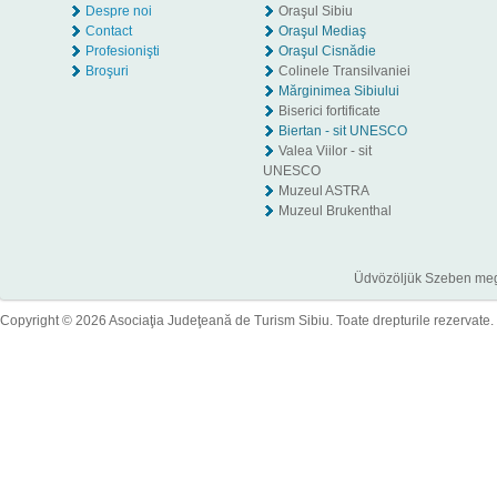
Despre noi
Oraşul Sibiu
Contact
Oraşul Mediaş
Profesionişti
Oraşul Cisnădie
Broşuri
Colinele Transilvaniei
Mărginimea Sibiului
Biserici fortificate
Biertan - sit UNESCO
Valea Viilor - sit
UNESCO
Muzeul ASTRA
Muzeul Brukenthal
Üdvözöljük Szeben megye
Copyright © 2026 Asociaţia Judeţeană de Turism Sibiu. Toate drepturile rezervate.