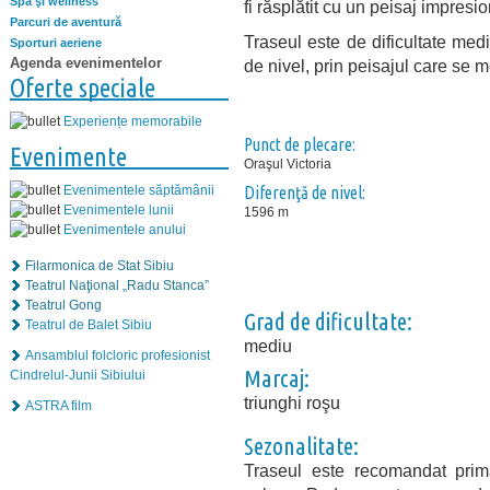
Spa şi wellness
fi răsplătit cu un peisaj impresio
Parcuri de aventură
Traseul este de dificultate med
Sporturi aeriene
Agenda evenimentelor
de nivel, prin peisajul care se mo
Oferte speciale
Experiențe memorabile
Punct de plecare:
Evenimente
Oraşul Victoria
Evenimentele săptămânii
Diferenţă de nivel:
Evenimentele lunii
1596 m
Evenimentele anului
Filarmonica de Stat Sibiu
Teatrul Naţional „Radu Stanca”
Teatrul Gong
Grad de dificultate:
Teatrul de Balet Sibiu
mediu
Ansamblul folcloric profesionist
Marcaj:
Cindrelul-Junii Sibiului
triunghi roşu
ASTRA film
Sezonalitate:
Traseul este recomandat prima