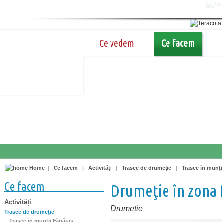
Ce vedem
Ce facem
Home
|
Ce facem
|
Activități
|
Trasee de drumeţie
|
Trasee în munţi
Ce facem
Drumeţie în zona
Activități
Drumeție
Trasee de drumeţie
Trasee în munţii Făgăraş