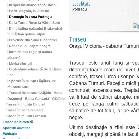
Localitate:
În spectaculoasa zonă Bâlea
Podragu
Pe Vf. Negoiu, la 2535 m!
Drumeţie în zona Podragu
De la Turnu Roşu la Vârful Suru
Din grădina palatului Brukenthal
în grădina golului alpin
Traseu
Privelişte din Şaua Cleopatrei
Oraşul Victoria - cabana Turnu
Randevu cu capra neagră
Între crucea roşie şi banda
albastră
Traseul este unul lung şi spe
Merită efortul!
diferenţa foarte mare de nivel.
O plimbare relaxantă de la Bâlea
Lac.
conifere, traseul urcă uşor pe
Sportiv în Munţii Făgăraş. Pe
Cabana Turnuri. Faceţi o mică p
muntele Suru.
continuaţi ascensiunea. Treptat
Traseul de contur Glăjărie - Valea
va fi luat de stânci abrupte, ma
Doamnei - Bâlea Cascadă - Glăjărie
trece pe lângă culmi sălbatic
Trasee în munţii Cindrel
sălbatice de tot felul, iar pe vâr
Trasee în zone colinare
Trasee în munții Lotrului
negre.
Trasee de bicicletă
Ultima destinaţie a zilei est
Sporturi acvatice
obosiţi, mergeţi şi până la lacu
Echitaţie