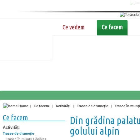
Ce vedem
Ce facem
Home
|
Ce facem
|
Activități
|
Trasee de drumeţie
|
Trasee în munţi
Ce facem
Din grădina palat
Activități
golului alpin
Trasee de drumeţie
Trasee în munţii Făgăraş