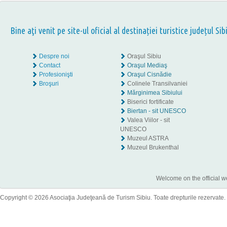
Bine aţi venit pe site-ul oficial al destinației turistice județul Sib
Despre noi
Oraşul Sibiu
Contact
Oraşul Mediaş
Profesionişti
Oraşul Cisnădie
Broşuri
Colinele Transilvaniei
Mărginimea Sibiului
Biserici fortificate
Biertan - sit UNESCO
Valea Viilor - sit
UNESCO
Muzeul ASTRA
Muzeul Brukenthal
Welcome on the official w
Copyright © 2026 Asociaţia Judeţeană de Turism Sibiu. Toate drepturile rezervate.