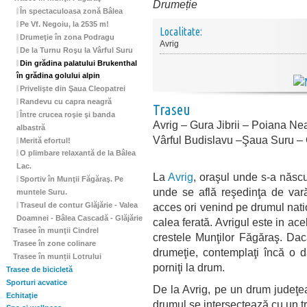
Drumeție
În spectaculoasa zonă Bâlea
Pe Vf. Negoiu, la 2535 m!
Localitate:
Drumeţie în zona Podragu
Avrig
De la Turnu Roşu la Vârful Suru
Din grădina palatului Brukenthal
în grădina golului alpin
Privelişte din Şaua Cleopatrei
Randevu cu capra neagră
Traseu
Între crucea roşie şi banda
Avrig – Gura Jibrii – Poiana Ne
albastră
Vârful Budislavu –Şaua Suru – G
Merită efortul!
O plimbare relaxantă de la Bâlea
Lac.
La
Avrig
, oraşul unde s-a născ
Sportiv în Munţii Făgăraş. Pe
unde se află reşedinţa de var
muntele Suru.
Traseul de contur Glăjărie - Valea
acces ori venind pe drumul nati
Doamnei - Bâlea Cascadă - Glăjărie
calea ferată. Avrigul este in ace
Trasee în munţii Cindrel
crestele Munţilor Făgăraş. Dac
Trasee în zone colinare
drumeţie, contemplaţi încă o 
Trasee în munții Lotrului
porniţi la drum.
Trasee de bicicletă
Sporturi acvatice
De la Avrig, pe un drum judeţean
Echitaţie
drumul se intersectează cu un 