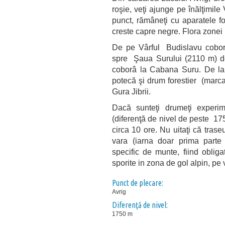
roşie, veţi ajunge pe înălţimile
punct, rămâneţi cu aparatele fo
creste capre negre. Flora zonei 
De pe Vârful Budislavu coborâ
spre Şaua Surului (2110 m) de 
coborâ la Cabana Suru. De l
potecă şi drum forestier (marcaj
Gura Jibrii.
Dacă sunteţi drumeţi experime
(diferenţă de nivel de peste 175
circa 10 ore. Nu uitaţi că trase
vara (iarna doar prima part
specific de munte, fiind oblig
sporite in zona de gol alpin, pe
Punct de plecare:
Avrig
Diferenţă de nivel:
1750 m