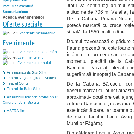
Spa şi wellness
Jibrii vă continuaţi drumul 
Parcuri de aventură
altitudine de 706 m. Va aflaţi l
Sporturi aeriene
Agenda evenimentelor
De la Cabana Poiana Neamţul
Oferte speciale
potecă marcată cu cruce roşie
situată la 1550 m altitudine.
Experiențe memorabile
Drumul traversează o pădure d
Evenimente
Fauna prezentă nu este foarte n
Evenimentele săptămânii
întâlnirii cu un cerb sau o că
Evenimentele lunii
momentul plecării de la Ca
Evenimentele anului
Bărcaciu. Daca aţi plecat cu
Filarmonica de Stat Sibiu
sugerăm să înnoptaţi la Cabana 
Teatrul Naţional „Radu Stanca”
De la Cabana Bărcaciu, cont
Teatrul Gong
Teatrul de Balet Sibiu
traseul marcat cu punct albastru
aproximativ două ore veți ajung
Ansamblul folcloric profesionist
Cindrelul-Junii Sibiului
culmea Bărcaciului, deasupra C
este încântătoare, iar toamna pu
ASTRA film
de malul lacului. Lacul Avrig 
Munţilor Făgăraş.
Din căldarea Lacului Avrig, ur