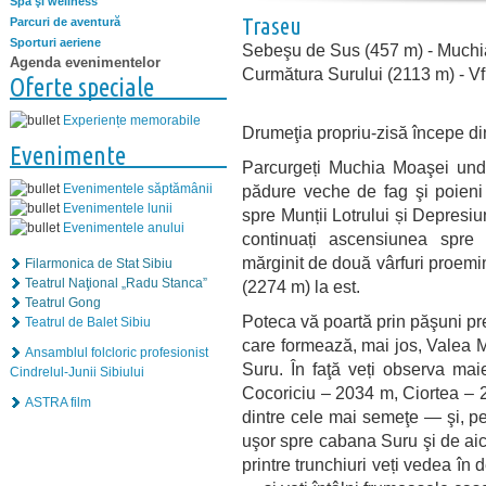
Spa şi wellness
Traseu
Parcuri de aventură
Sporturi aeriene
Sebeşu de Sus (457 m) - Muchi
Agenda evenimentelor
Curmătura Surului (2113 m) - Vf
Oferte speciale
Experiențe memorabile
Drumeţia propriu-zisă începe d
Evenimente
Parcurgeți Muchia Moaşei unde 
Evenimentele săptămânii
pădure veche de fag şi poieni 
Evenimentele lunii
spre Munții Lotrului și Depres
Evenimentele anului
continuați ascensiunea spre
mărginit de două vârfuri proemi
Filarmonica de Stat Sibiu
Teatrul Naţional „Radu Stanca”
(2274 m) la est.
Teatrul Gong
Poteca vă poartă prin păşuni pre
Teatrul de Balet Sibiu
care formează, mai jos, Valea 
Ansamblul folcloric profesionist
Suru. În faţă veți observa mai
Cindrelul-Junii Sibiului
Cocoriciu – 2034 m, Ciortea – 
ASTRA film
dintre cele mai semeţe — şi, pes
uşor spre cabana Suru şi de aic
printre trunchiuri veți vedea în