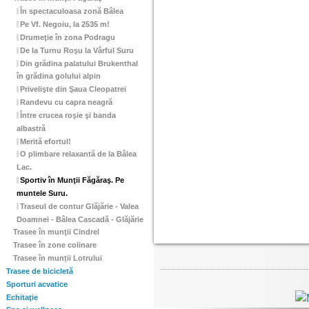
În spectaculoasa zonă Bâlea
Pe Vf. Negoiu, la 2535 m!
Drumeţie în zona Podragu
De la Turnu Roşu la Vârful Suru
Din grădina palatului Brukenthal
în grădina golului alpin
Privelişte din Şaua Cleopatrei
Randevu cu capra neagră
Între crucea roşie şi banda
albastră
Merită efortul!
O plimbare relaxantă de la Bâlea
Lac.
Sportiv în Munţii Făgăraş. Pe
muntele Suru.
Traseul de contur Glăjărie - Valea
Doamnei - Bâlea Cascadă - Glăjărie
Trasee în munţii Cindrel
Trasee în zone colinare
Trasee în munții Lotrului
Trasee de bicicletă
Sporturi acvatice
Echitaţie