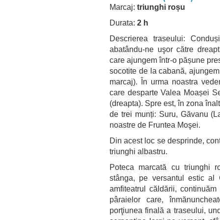
Marcaj:
triunghi roșu
Durata:
2 h
Descrierea traseului: Conduș
abatându-ne uşor către dreapt
care ajungem într-o pășune pres
socotite de la cabană, ajungem
marcaj). În urma noastra vedem
care desparte Valea Moașei Se
(dreapta). Spre est, în zona îna
de trei munți: Suru, Găvanu (Lac
noastre de Fruntea Moşei.
Din acest loc se desprinde, con
triunghi albastru.
Poteca marcată cu triunghi 
stânga, pe versantul estic al
amfiteatrul căldării, continuăm
pâraielor care, înmănunchea
porţiunea finală a traseului, u