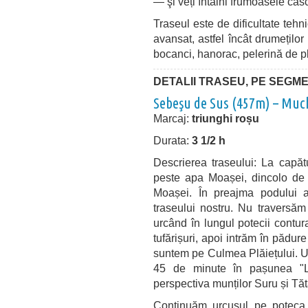
— şi veți întâlni frumoasele ca
Traseul este de dificultate tehni
avansat, astfel încât drumețil
bocanci, hanorac, pelerină de p
DETALII TRASEU, PE SEGM
Sebeşu de Sus (457m) – Muc
Marcaj:
triunghi roșu
Durata:
3 1/2 h
Descrierea traseului: La capătu
peste apa Moașei, dincolo de 
Moașei. În preajma podului am
traseului nostru. Nu traversăm
urcând în lungul potecii contu
tufărișuri, apoi intrăm în pădur
suntem pe Culmea Plăiețului. U
45 de minute în pașunea "La
perspectiva munților Suru și Tăt
Continuăm urcușul pe poteca