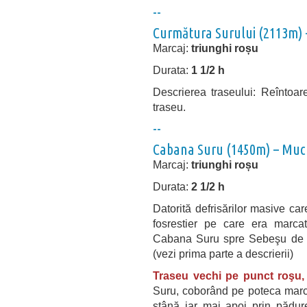
--
Curmătura Surului (2113m)
Marcaj:
triunghi roșu
Durata:
1 1/2 h
Descrierea traseului: Reîntoa
traseu.
--
Cabana Suru (1450m) –
Much
Marcaj:
triunghi roșu
Durata:
2 1/2 h
Datorită defrisărilor masive ca
fosrestier pe care era marca
Cabana Suru spre Sebeşu de S
(vezi prima parte a descrierii)
Traseu vechi pe punct roşu, î
Suru, coborând pe poteca marca
stână iar mai apoi prin pădure