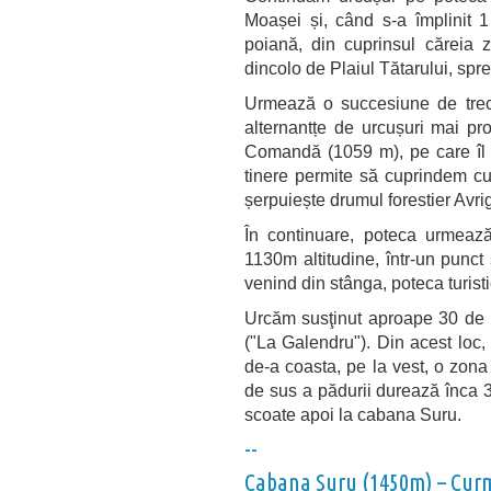
Moașei și, când s-a împlinit 1
poiană, din cuprinsul căreia 
dincolo de Plaiul Tătarului, spre
Urmează o succesiune de trece
alternantțe de urcușuri mai pr
Comandă (1059 m), pe care îl l
tinere permite să cuprindem cu
șerpuiește drumul forestier Avrig
În continuare, poteca urmea
1130m altitudine, într-un punct
venind din stânga, poteca turisti
Urcăm susţinut aproape 30 de 
("La Galendru"). Din acest loc,
de-a coasta, pe la vest, o zona 
de sus a pădurii durează înca 
scoate apoi la cabana Suru.
--
Cabana Suru (1450m) – Cur