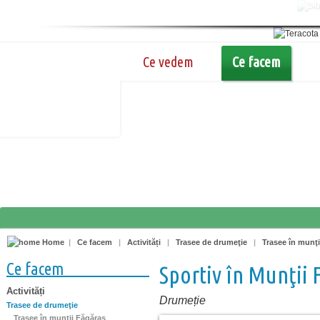
Ce vedem
Ce facem
Home
|
Ce facem
|
Activități
|
Trasee de drumeţie
|
Trasee în munţi
Ce facem
Sportiv în Munţii 
Activități
Drumeție
Trasee de drumeţie
Trasee în munţii Făgăraş