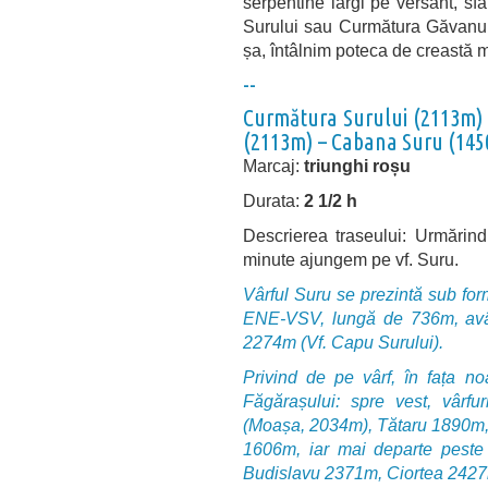
serpentine largi pe versant, s
Surului sau Curmătura Găvanului
șa, întâlnim poteca de creastă 
--
Curmătura Surului (2113m) 
(2113m) – Cabana Suru (14
Marcaj:
triunghi roșu
Durata:
2 1/2 h
Descrierea traseului: Urmărin
minute ajungem pe vf. Suru.
Vârful Suru se prezintă sub for
ENE-VSV, lungă de 736m, avân
2274m (Vf. Capu Surului).
Privind de pe vârf, în fața n
Făgărașului: spre vest, vârfu
(Moașa, 2034m), Tătaru 1890m, 
1606m, iar mai departe peste O
Budislavu 2371m, Ciortea 242