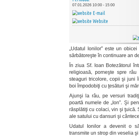
07.01.2026 10:00 - 15:00
E-mail
Website
„Udatul Ionilor” este un obicei
sărbătoreşte în continuare an d
În ziua Sf. Ioan Botezătorul în
religioasă, porneşte spre râ
steaguri tricolore, copii şi juni
boi împodobiţi cu ţesături şi mă
Ajunşi la râu, pe versuri tradi
poartă numele de „Ion”. Şi pent
răsplătiţi cu colaci, vin şi ţuic
ale satului cu dansuri şi cântece
Udatul Ionilor a devenit o s
transmite un strop din veselia şi