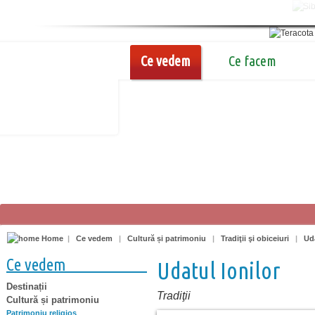
Ce vedem
Ce facem
Home
|
Ce vedem
|
Cultură și patrimoniu
|
Tradiţii şi obiceiuri
|
Uda
Ce vedem
Udatul Ionilor
Destinații
Tradiţii
Cultură și patrimoniu
Patrimoniu religios