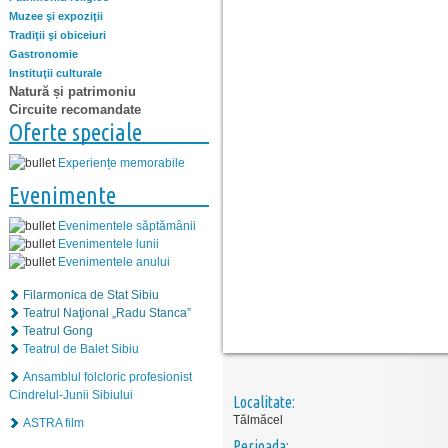
Muzee şi expoziţii
Tradiţii şi obiceiuri
Gastronomie
Instituţii culturale
Natură și patrimoniu
Circuite recomandate
Oferte speciale
Experiențe memorabile
Evenimente
Evenimentele săptămânii
Evenimentele lunii
Evenimentele anului
Filarmonica de Stat Sibiu
Teatrul Naţional „Radu Stanca”
Teatrul Gong
Teatrul de Balet Sibiu
Ansamblul folcloric profesionist
Cindrelul-Junii Sibiului
Localitate:
Tălmăcel
ASTRA film
Perioada: