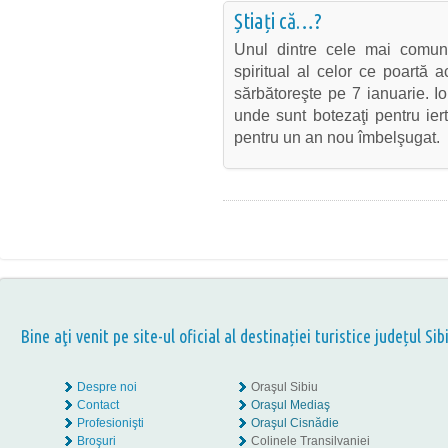
Știați că…?
Unul dintre cele mai comun
spiritual al celor ce poartă 
sărbătoreşte pe 7 ianuarie. Io
unde sunt botezaţi pentru ier
pentru un an nou îmbelşugat.
Bine aţi venit pe site-ul oficial al destinației turistice județul Sib
Despre noi
Oraşul Sibiu
Contact
Oraşul Mediaş
Profesionişti
Oraşul Cisnădie
Broşuri
Colinele Transilvaniei