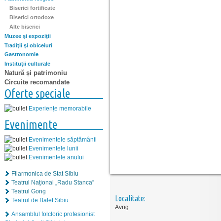
Biserici fortificate
Biserici ortodoxe
Alte biserici
Muzee şi expoziţii
Tradiţii şi obiceiuri
Gastronomie
Instituţii culturale
Natură și patrimoniu
Circuite recomandate
Oferte speciale
Experiențe memorabile
Evenimente
Evenimentele săptămânii
Evenimentele lunii
Evenimentele anului
Filarmonica de Stat Sibiu
Teatrul Naţional „Radu Stanca”
Teatrul Gong
Localitate:
Teatrul de Balet Sibiu
Avrig
Ansamblul folcloric profesionist