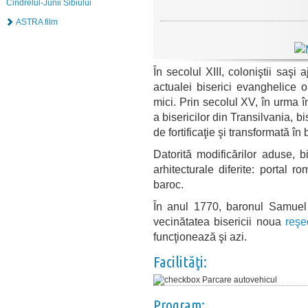
Cindrelul-Junii Sibiului
ASTRA film
În secolul XIII, coloniştii saşi
actualei biserici evanghelice 
mici. Prin secolul XV, în urma în
a bisericilor din Transilvania, bis
de fortificaţie şi transformată în 
Datorită modificărilor aduse, b
arhitecturale diferite: portal r
baroc.
În anul 1770, baronul Samuel 
vecinătatea bisericii noua
reşe
funcţionează şi azi.
Facilităţi:
Parcare autovehicul
Program: