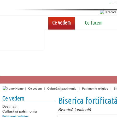
Ce vedem
Ce facem
Home
|
Ce vedem
|
Cultură și patrimoniu
|
Patrimoniu religios
|
Bi
Ce vedem
Biserica fortificat
Destinații
Biserică fortificată
Cultură și patrimoniu
Patrimoniu religios