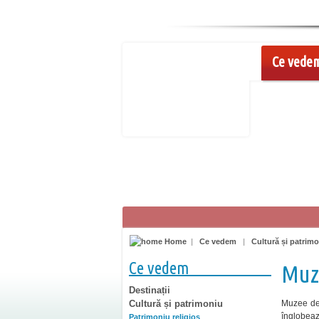
Ce vede
Home
|
Ce vedem
|
Cultură și patrim
Ce vedem
Muze
Destinații
Cultură și patrimoniu
Muzee de e
înglobează
Patrimoniu religios