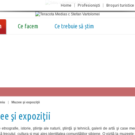
Home
|
Profesionişti
|
Broşuri turistice
m
Ce facem
Ce trebuie să știm
oniu
|
Muzee şi expoziţii
e şi expoziţii
tnografie, istorie, ştiinţe ale naturii, ştiinţă şi tehnică, galerii de artă şi case m
 trecutul, cultura şi mai ales identitatea comunităţilor sibiene. O vizită la muzeele