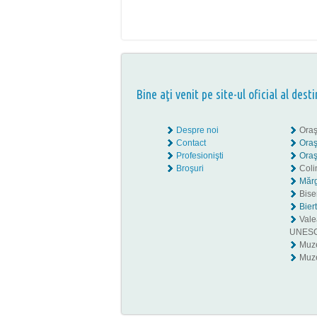
Bine aţi venit pe site-ul oficial al desti
Despre noi
Oraş
Contact
Oraş
Profesionişti
Oraş
Broşuri
Coli
Mărg
Biser
Bier
Valea
UNES
Muz
Muze