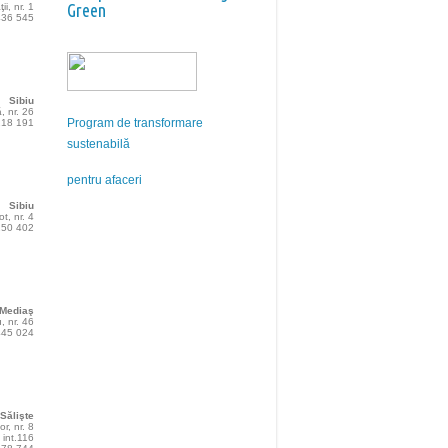
Green
ţii, nr. 1
 436 545
Sibiu
, nr. 26
Program de transformare
 218 191
sustenabilă
pentru afaceri
Sibiu
t, nr. 4
 250 402
Mediaş
u, nr. 46
 445 024
Sălişte
or, nr. 8
 int.116