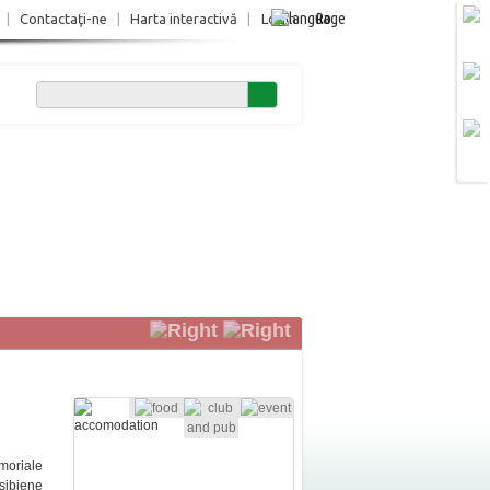
Ro
|
Contactaţi-ne
|
Harta interactivă
|
Login
emoriale
 sibiene