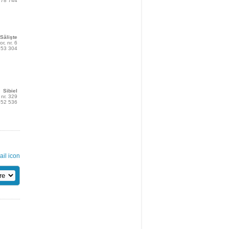
 978 744
Sălişte
or, nr. 6
 553 304
Sibiel
, nr. 329
 552 536