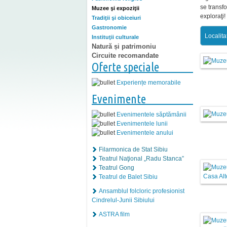
se transfo
Muzee şi expoziţii
exploraţi!
Tradiţii şi obiceiuri
Gastronomie
Localita
Instituţii culturale
Natură și patrimoniu
Circuite recomandate
Oferte speciale
Experiențe memorabile
Evenimente
Evenimentele săptămânii
Evenimentele lunii
Evenimentele anului
Filarmonica de Stat Sibiu
Teatrul Naţional „Radu Stanca”
Teatrul Gong
Teatrul de Balet Sibiu
Ansamblul folcloric profesionist
Cindrelul-Junii Sibiului
ASTRA film