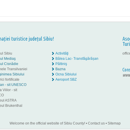
nației turistice județul Sibiu!
Aso
Tur
ul Sibiu
Activităţi
offi
ul Mediaş
Bâlea Lac- Transfăgărășan
ul Cisnădie
Păltiniş
nele Transilvaniei
Bazna
Cons
inimea Sibiului
Ocna Sibiului
www.
ici fortificate
Aeroport SBZ
tan - sit UNESCO
 Viilor - sit
CO
eul ASTRA
ul Brukenthal
Welcome on the official website of Sibiu County!
•
Contact us
•
Sitemap