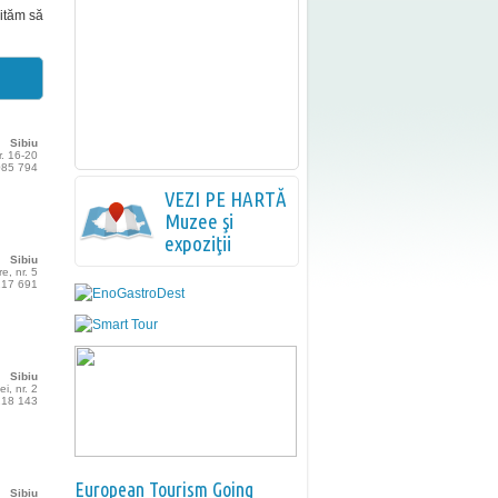
vităm să
Sibiu
r. 16-20
 085 794
VEZI PE HARTĂ
Muzee şi
expoziţii
Sibiu
e, nr. 5
 217 691
Sibiu
ei, nr. 2
 218 143
European Tourism Going
Sibiu