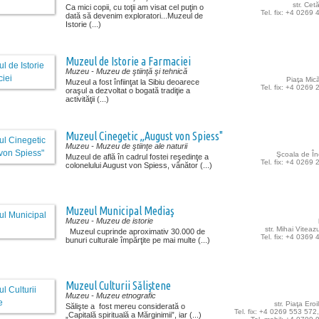
str. Cetă
Ca mici copii, cu toţii am visat cel puţin o
Tel. fix: +4 0269
dată să devenim exploratori...Muzeul de
Istorie (...)
Muzeul de Istorie a Farmaciei
Muzeu
- Muzeu de ştiinţă şi tehnică
Piaţa Mică
Muzeul a fost înfiinţat la Sibiu deoarece
Tel. fix: +4 0269
oraşul a dezvoltat o bogată tradiţie a
activităţii (...)
Muzeul Cinegetic „August von Spiess"
Muzeu
- Muzeu de ştiinţe ale naturii
Şcoala de Îno
Muzeul de află în cadrul fostei reşedinţe a
Tel. fix: +4 0269
colonelului August von Spiess, vânător (...)
Muzeul Municipal Mediaş
Muzeu
- Muzeu de istorie
str. Mihai Viteaz
Muzeul cuprinde aproximativ 30.000 de
Tel. fix: +4 0369
bunuri culturale împărţite pe mai multe (...)
Muzeul Culturii Săliştene
Muzeu
- Muzeu etnografic
str. Piaţa Eroil
Sălişte a fost mereu considerată o
Tel. fix: +4 0269 553 572,
„Capitală spirituală a Mărginimii”, iar (...)