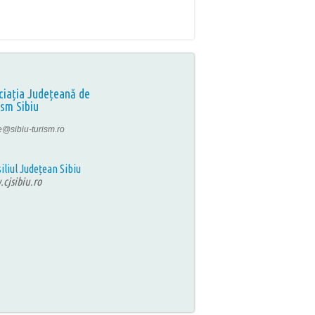
ciația Județeană de
ism Sibiu
ce@sibiu-turism.ro
iliul Județean Sibiu
cjsibiu.ro