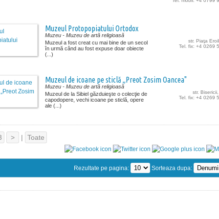
Tel. mobil: +4 0799
Muzeul Protopopiatului Ortodox
Muzeu
- Muzeu de artă religioasă
str. Piaţa Eroil
Muzeul a fost creat cu mai bine de un secol
Tel. fix: +4 0269
în urmă când au fost expuse doar obiecte
(...)
Muzeul de icoane pe sticlă „Preot Zosim Oancea"
Muzeu
- Muzeu de artă religioasă
str. Bisericii
Muzeul de la Sibiel găzduieşte o colecţie de
Tel. fix: +4 0269
capodopere, vechi icoane pe sticlă, opere
ale (...)
3
>
|
Toate
Rezultate pe pagina:
Sorteaza dupa: