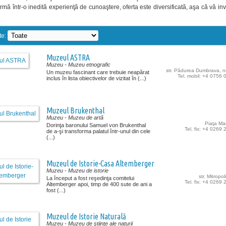
rmă într-o inedită experienţă de cunoaştere, oferta este diversificată, aşa că vă in
te:
Muzeul ASTRA
Muzeu
- Muzeu etnografic
str. Pădurea Dumbrava, n
Un muzeu fascinant care trebuie neapărat
Tel. mobil: +4 0756
inclus în lista obiectivelor de vizitat în (...)
Muzeul Brukenthal
Muzeu
- Muzeu de artă
Piaţa Mar
Dorinţa baronului Samuel von Brukenthal
Tel. fix: +4 0269
de a-şi transforma palatul într-unul din cele
(...)
Muzeul de Istorie-Casa Altemberger
Muzeu
- Muzeu de istorie
str. Mitropoli
La început a fost reşedinţa comitelui
Tel. fix: +4 0269
Altemberger apoi, timp de 400 sute de ani a
fost (...)
Muzeul de Istorie Naturală
Muzeu
- Muzeu de ştiinţe ale naturii