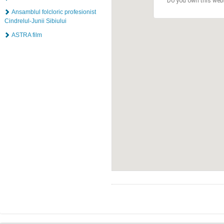
Do you own this web
Ansamblul folcloric profesionist
Cindrelul-Junii Sibiului
ASTRA film