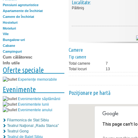
Localitate:
Pensiuni agroturistice
Păltiniş
Apartamente de închiriat
Camere de închiriat
Hosteluri
Moteluri
Vile
Bungalow-uri
Cabane
Camere
Campinguri
Tip camere
Cum călătoresc
Info utile
Total camere
7
Oferte speciale
Total locuri
13
Experiențe memorabile
Evenimente
Poziţionare pe hartă
Evenimentele săptămânii
Evenimentele lunii
Evenimentele anului
Filarmonica de Stat Sibiu
This page can't l
Teatrul Naţional „Radu Stanca”
Teatrul Gong
Teatrul de Balet Sibiu