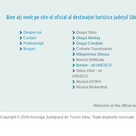
Bine aţi venit pe site-ul oficial al destinației turistice județul Sib
Despre noi
Oraşul Sibiu
Contact
Oraşul Mediaş
Profesionişti
Oraşul Cisnădie
Broşuri
Colinele Transilvaniei
Mărginimea Sibiului
Biserici fortificate
Biertan - sit UNESCO
Valea Viilor - sit
UNESCO
Muzeul ASTRA
Muzeul Brukenthal
Welcome on the official w
Copyright © 2026 Asociaţia Judeţeană de Turism Sibiu. Toate drepturile rezervate.