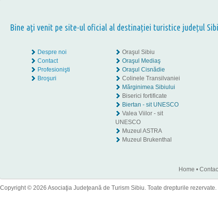
Bine aţi venit pe site-ul oficial al destinației turistice județul Sib
Despre noi
Oraşul Sibiu
Contact
Oraşul Mediaş
Profesionişti
Oraşul Cisnădie
Broşuri
Colinele Transilvaniei
Mărginimea Sibiului
Biserici fortificate
Biertan - sit UNESCO
Valea Viilor - sit
UNESCO
Muzeul ASTRA
Muzeul Brukenthal
Home
•
Contac
Copyright © 2026 Asociaţia Judeţeană de Turism Sibiu. Toate drepturile rezervate.