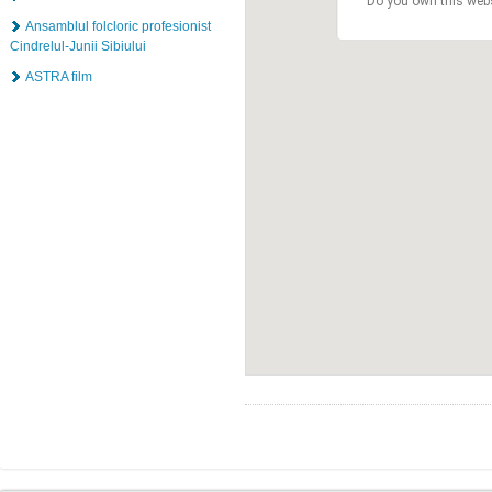
Do you own this web
Ansamblul folcloric profesionist
Cindrelul-Junii Sibiului
ASTRA film