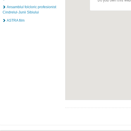
Do you own this web
Ansamblul folcloric profesionist
Cindrelul-Junii Sibiului
ASTRA film