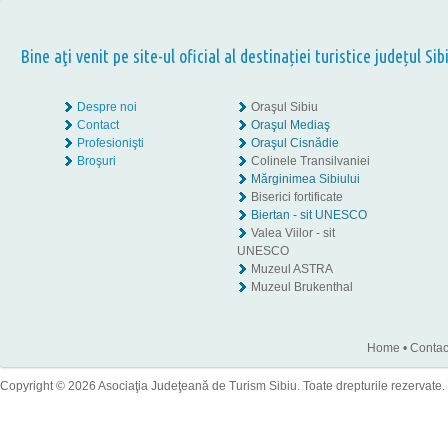
Bine aţi venit pe site-ul oficial al destinației turistice județul Sib
Despre noi
Oraşul Sibiu
Contact
Oraşul Mediaş
Profesionişti
Oraşul Cisnădie
Broşuri
Colinele Transilvaniei
Mărginimea Sibiului
Biserici fortificate
Biertan - sit UNESCO
Valea Viilor - sit
UNESCO
Muzeul ASTRA
Muzeul Brukenthal
Home
•
Contac
Copyright © 2026 Asociaţia Judeţeană de Turism Sibiu. Toate drepturile rezervate.