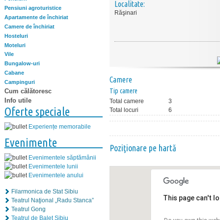
Localitate:
Pensiuni agroturistice
Răşinari
Apartamente de închiriat
Camere de închiriat
Hosteluri
Moteluri
Vile
Bungalow-uri
Cabane
Camere
Campinguri
Tip camere
Cum călătoresc
Info utile
Total camere
3
Oferte speciale
Total locuri
6
Experiențe memorabile
Evenimente
Poziţionare pe hartă
Evenimentele săptămânii
Evenimentele lunii
Evenimentele anului
Filarmonica de Stat Sibiu
This page can't l
Teatrul Naţional „Radu Stanca”
Teatrul Gong
Teatrul de Balet Sibiu