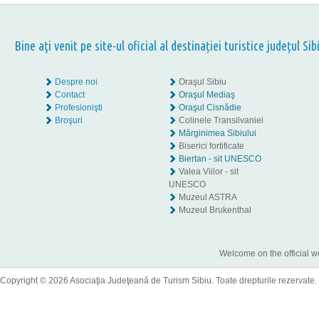
Bine aţi venit pe site-ul oficial al destinației turistice județul Sib
Despre noi
Oraşul Sibiu
Contact
Oraşul Mediaş
Profesionişti
Oraşul Cisnădie
Broşuri
Colinele Transilvaniei
Mărginimea Sibiului
Biserici fortificate
Biertan - sit UNESCO
Valea Viilor - sit
UNESCO
Muzeul ASTRA
Muzeul Brukenthal
Welcome on the official w
Copyright © 2026 Asociaţia Judeţeană de Turism Sibiu. Toate drepturile rezervate.