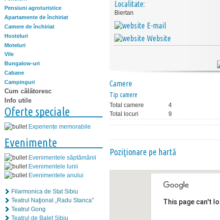
Localitate:
Pensiuni agroturistice
Biertan
Apartamente de închiriat
E-mail
Camere de închiriat
Hosteluri
Website
Moteluri
Vile
Bungalow-uri
Cabane
Campinguri
Camere
Cum călătoresc
Tip camere
Info utile
Total camere
4
Oferte speciale
Total locuri
9
Experiențe memorabile
Evenimente
Poziţionare pe hartă
Evenimentele săptămânii
Evenimentele lunii
Evenimentele anului
Filarmonica de Stat Sibiu
Teatrul Naţional „Radu Stanca”
This page can't l
Teatrul Gong
Teatrul de Balet Sibiu