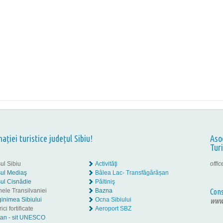
nației turistice județul Sibiu!
Aso
Tur
ul Sibiu
Activităţi
offi
ul Mediaş
Bâlea Lac- Transfăgărășan
ul Cisnădie
Păltiniş
nele Transilvaniei
Bazna
Cons
inimea Sibiului
Ocna Sibiului
www.
ici fortificate
Aeroport SBZ
tan - sit UNESCO