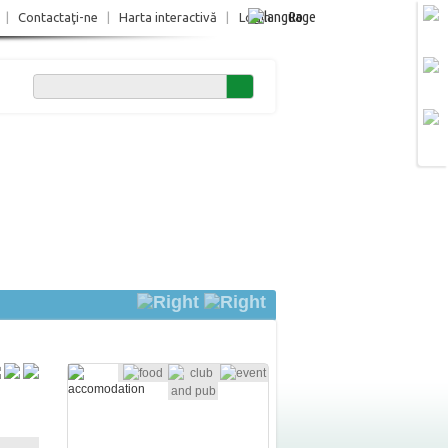
Ro
|
Contactaţi-ne
|
Harta interactivă
|
Login