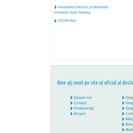
Ansamblul folcloric profesionist
Cindrelul-Junii Sibiului
ASTRA film
Bine aţi venit pe site-ul oficial al desti
Despre noi
Oraş
Contact
Oraş
Profesionişti
Oraş
Broşuri
Coli
Mărg
Biser
Bier