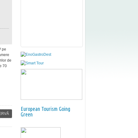
V pe
camere
rilor de
de 70
European Tourism Going
Green
ERVĂ