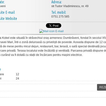
ate:
Adresa:
veni
str.Tudor Vladimirescu, nr. 49
E-mail
Tel. mobil:
0751 275 585
Website
E-mail
 Kokel este situată în străvechiul oraș armenesc Dumbrăveni, fondat în secolul XI
navei Mari, într-o zonă deluroasă cu priveliști de poveste. Aceasta dispune de 12 
lă de mese pentru micul dejun, restaurant, bar, terasă, o sală special destinată jocu
care privată. Terasa localului este încălzită și ventilată. Parcarea privată dispune 
în curând va fi dotată cu stații de încărcare pentru mașini electrice.
e
ere
12
ri
24
REZ