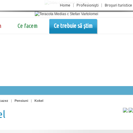
Home
|
Profesionişti
|
Broşuri turistice
m
Ce facem
Ce trebuie să știm
cazez
|
Pensiuni
|
Kokel
el