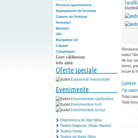
Localit
Pensiuni agroturistice
Dumbră
Apartamente de închiriat
Camere de închiriat
Hosteluri
Moteluri
Vile
Bungalow-uri
Cabane
Pensiunea
Campinguri
malul Târ
Cum călătoresc
de lux, sa
Info utile
noroc, par
Oferte speciale
locuri și 
Experiențe memorabile
Camere
Evenimente
Tip camer
Total cam
Evenimentele săptămânii
Total locu
Evenimentele lunii
Evenimentele anului
Filarmonica de Stat Sibiu
Teatrul Naţional „Radu Stanca”
Teatrul Gong
Teatrul de Balet Sibiu