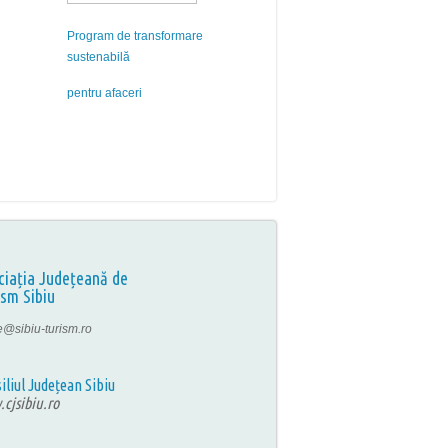
Program de transformare
sustenabilă
pentru afaceri
ciația Județeană de
ism Sibiu
ce@sibiu-turism.ro
iliul Județean Sibiu
cjsibiu.ro