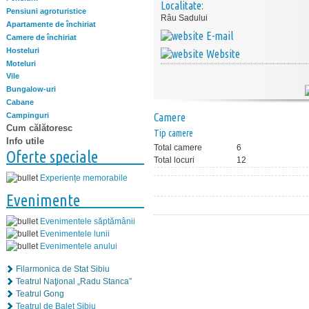
Localitate:
Pensiuni agroturistice
Râu Sadului
Apartamente de închiriat
E-mail
Camere de închiriat
Hosteluri
Website
Moteluri
Vile
Bungalow-uri
Cabane
Campinguri
Camere
Cum călătoresc
Tip camere
Info utile
Total camere
6
Oferte speciale
Total locuri
12
Experiențe memorabile
Evenimente
Evenimentele săptămânii
Evenimentele lunii
Evenimentele anului
Filarmonica de Stat Sibiu
Teatrul Naţional „Radu Stanca”
Teatrul Gong
Teatrul de Balet Sibiu