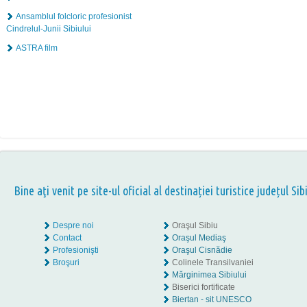
Ansamblul folcloric profesionist
Cindrelul-Junii Sibiului
ASTRA film
Bine aţi venit pe site-ul oficial al destinației turistice județul Sib
Despre noi
Oraşul Sibiu
Contact
Oraşul Mediaş
Profesionişti
Oraşul Cisnădie
Broşuri
Colinele Transilvaniei
Mărginimea Sibiului
Biserici fortificate
Biertan - sit UNESCO