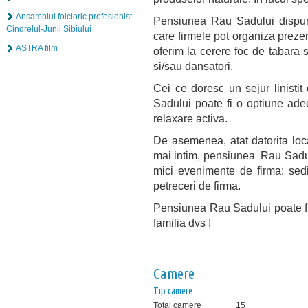
Ansamblul folcloric profesionist
Pensiunea Rau Sadului dispune
Cindrelul-Junii Sibiului
care firmele pot organiza prezenta
ASTRA film
oferim la cerere foc de tabara 
si/sau dansatori.
Cei ce doresc un sejur linistit
Sadului poate fi o optiune ade
relaxare activa.
De asemenea, atat datorita locali
mai intim, pensiunea Rau Sadulu
mici evenimente de firma: sedi
petreceri de firma.
Pensiunea Rau Sadului poate fi 
familia dvs !
Camere
Tip camere
Total camere
15