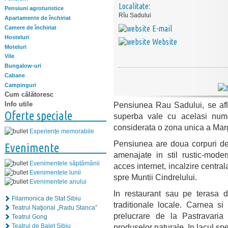
Localitate:
Pensiuni agroturistice
Rîu Sadului
Apartamente de închiriat
E-mail
Camere de închiriat
Hosteluri
Website
Moteluri
Vile
Bungalow-uri
Cabane
Campinguri
Cum călătoresc
Info utile
Pensiunea Rau Sadului, se afla
Oferte speciale
superba vale cu acelasi nume,
considerata o zona unica a Marg
Experiențe memorabile
Pensiunea are doua corpuri de
Evenimente
amenajate in stil rustic-moder
Evenimentele săptămânii
acces internet, incalzire centra
Evenimentele lunii
spre Muntii Cindrelului.
Evenimentele anului
In restaurant sau pe terasa d
Filarmonica de Stat Sibiu
traditionale locale. Carnea si
Teatrul Naţional „Radu Stanca”
prelucrare de la Pastravaria 
Teatrul Gong
Teatrul de Balet Sibiu
produselor naturale. In lacul sp