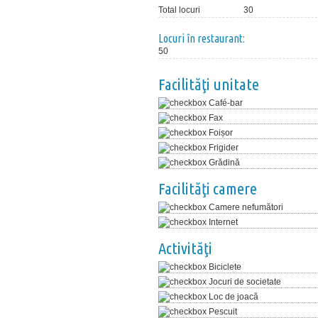
Total locuri
30
Locuri în restaurant:
50
Facilităţi unitate
Café-bar
Fax
Foișor
Frigider
Grădină
Facilităţi camere
Camere nefumători
Internet
Activităţi
Biciclete
Jocuri de societate
Loc de joacă
Pescuit