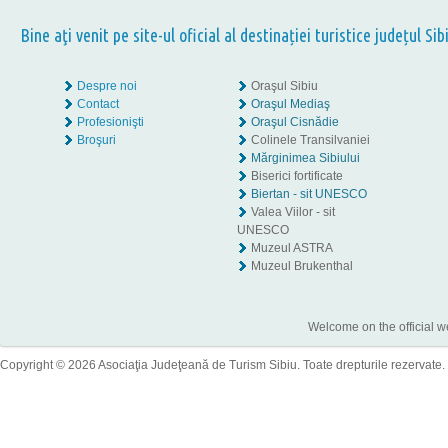
Bine aţi venit pe site-ul oficial al destinației turistice județul Sib
Despre noi
Oraşul Sibiu
Contact
Oraşul Mediaş
Profesionişti
Oraşul Cisnădie
Broşuri
Colinele Transilvaniei
Mărginimea Sibiului
Biserici fortificate
Biertan - sit UNESCO
Valea Viilor - sit
UNESCO
Muzeul ASTRA
Muzeul Brukenthal
Welcome on the official w
Copyright © 2026 Asociaţia Judeţeană de Turism Sibiu. Toate drepturile rezervate.