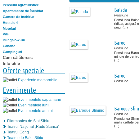
Pensiuni agroturistice
Balada
Apartamente de închiriat
Pensiune
Camere de închiriat
Pensiunea Balada
Hosteluri
ridicat, asigură 
sejur (...)
Moteluri
Vile
Bungalow-uri
Baroc
Cabane
Pensiune
Campinguri
Pensiunea Baroc 
minute de centru
Cum călătoresc
(...)
Info utile
Oferte speciale
Baroc
Experiențe memorabile
Pensiune
Evenimente
Evenimentele săptămânii
Evenimentele lunii
Baroque Slim
Evenimentele anului
Pensiune
Pensiunea Slimni
Filarmonica de Stat Sibiu
înaltă calitate p
(...)
Teatrul Naţional „Radu Stanca”
Teatrul Gong
Teatrul de Balet Sibiu