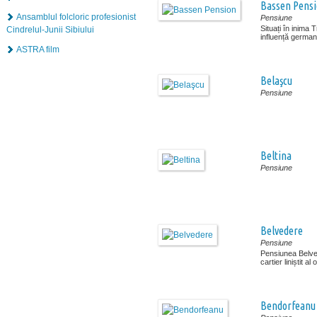
Bassen Pens
Ansamblul folcloric profesionist
Pensiune
Situați în inima 
Cindrelul-Junii Sibiului
influență german
ASTRA film
Belaşcu
Pensiune
Beltina
Pensiune
Belvedere
Pensiune
Pensiunea Belved
cartier liniștit al
Bendorfeanu