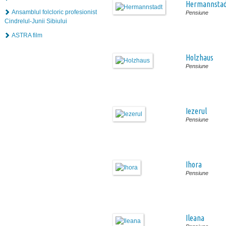
Hermannstad
Ansamblul folcloric profesionist
Pensiune
Cindrelul-Junii Sibiului
ASTRA film
Holzhaus
Pensiune
Iezerul
Pensiune
Ihora
Pensiune
Ileana