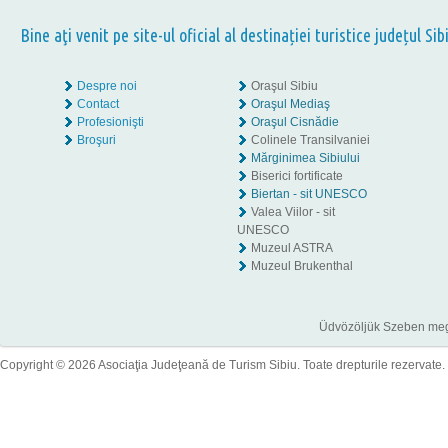
Bine aţi venit pe site-ul oficial al destinației turistice județul Sib
Despre noi
Oraşul Sibiu
Contact
Oraşul Mediaş
Profesionişti
Oraşul Cisnădie
Broşuri
Colinele Transilvaniei
Mărginimea Sibiului
Biserici fortificate
Biertan - sit UNESCO
Valea Viilor - sit
UNESCO
Muzeul ASTRA
Muzeul Brukenthal
Üdvözöljük Szeben megye
Copyright © 2026 Asociaţia Judeţeană de Turism Sibiu. Toate drepturile rezervate.