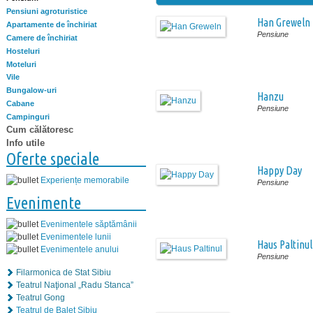
Pensiuni agroturistice
Han Greweln
Apartamente de închiriat
Pensiune
Camere de închiriat
Hosteluri
Moteluri
Vile
Bungalow-uri
Hanzu
Cabane
Pensiune
Campinguri
Cum călătoresc
Info utile
Oferte speciale
Happy Day
Experiențe memorabile
Pensiune
Evenimente
Evenimentele săptămânii
Evenimentele lunii
Haus Paltinul
Evenimentele anului
Pensiune
Filarmonica de Stat Sibiu
Teatrul Naţional „Radu Stanca”
Teatrul Gong
Teatrul de Balet Sibiu