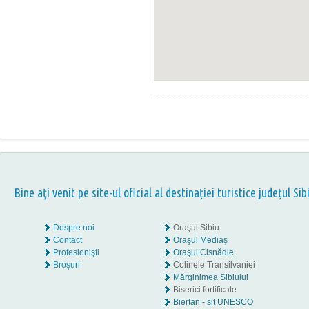
Bine aţi venit pe site-ul oficial al destinației turistice județul Sib
Despre noi
Oraşul Sibiu
Contact
Oraşul Mediaş
Profesionişti
Oraşul Cisnădie
Broşuri
Colinele Transilvaniei
Mărginimea Sibiului
Biserici fortificate
Biertan - sit UNESCO