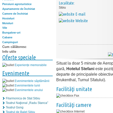
Localitate:
Pensiuni agroturistice
Sibiu
Apartamente de închiriat
E-mail
Camere de închiriat
Hosteluri
Website
Moteluri
Vile
Bungalow-uri
Cabane
Campinguri
Cum călătoresc
Info utile
Oferte speciale
Situat la doar 5 minute de Aerop
Experiențe memorabile
gară,
Hotelul Stefani
este poziți
Evenimente
departe de principalele obiectiv
Brukenthal, Turnul Sfatului).
Evenimentele săptămânii
Evenimentele lunii
Facilităţi unitate
Evenimentele anului
Fax
Filarmonica de Stat Sibiu
Teatrul Naţional „Radu Stanca”
Facilităţi camere
Teatrul Gong
Internet
Teatrul de Balet Sibiu