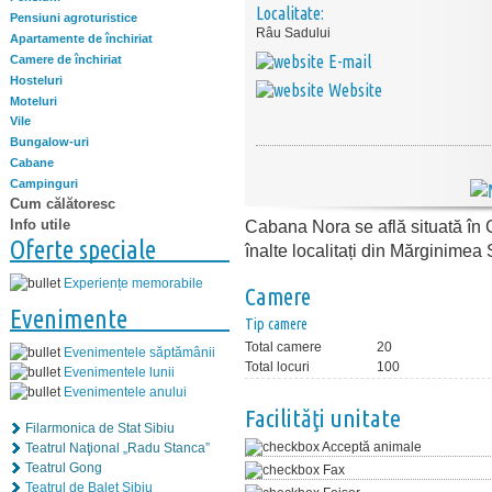
Localitate:
Pensiuni agroturistice
Râu Sadului
Apartamente de închiriat
E-mail
Camere de închiriat
Hosteluri
Website
Moteluri
Vile
Bungalow-uri
Cabane
Campinguri
Cum călătoresc
Info utile
Cabana Nora se află situată în
Oferte speciale
înalte localitați din Mărginimea 
Experiențe memorabile
Camere
Evenimente
Tip camere
Total camere
20
Evenimentele săptămânii
Total locuri
100
Evenimentele lunii
Evenimentele anului
Facilităţi unitate
Filarmonica de Stat Sibiu
Acceptă animale
Teatrul Naţional „Radu Stanca”
Teatrul Gong
Fax
Teatrul de Balet Sibiu