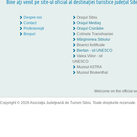
Bine aţi venit pe site-ul oficial al destinației turistice județul Sib
Despre noi
Oraşul Sibiu
Contact
Oraşul Mediaş
Profesionişti
Oraşul Cisnădie
Broşuri
Colinele Transilvaniei
Mărginimea Sibiului
Biserici fortificate
Biertan - sit UNESCO
Valea Viilor - sit
UNESCO
Muzeul ASTRA
Muzeul Brukenthal
Welcome on the official w
Copyright © 2026 Asociaţia Judeţeană de Turism Sibiu. Toate drepturile rezervate.